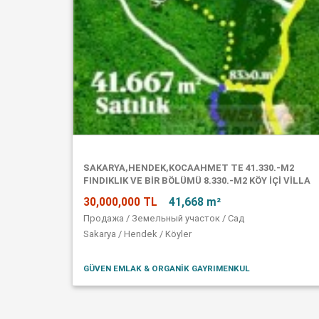
SAKARYA,HENDEK,KOCAAHMET TE 41.330.-M2
FINDIKLIK VE BIR BÖLÜMÜ 8.330.-M2 KÖY IÇI VILLA
IMARLI ARSA
30,000,000 TL
41,668 m²
Продажа / Земельный участок / Сад
Sakarya / Hendek / Köyler
GÜVEN EMLAK & ORGANIK GAYRIMENKUL