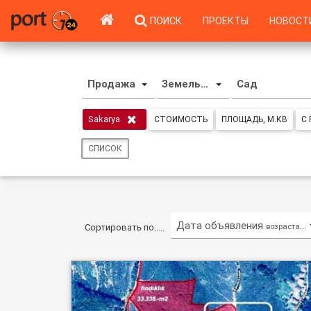
ПОИСК
ПРОЕКТЫ
НОВОСТ
Продажа
Земельный участок
Сад
Sakarya
СТОИМОСТЬ
ПЛОЩАДЬ, М.КВ
С
СПИСОК
Дата объявления
возрастающ
Сортировать по.....