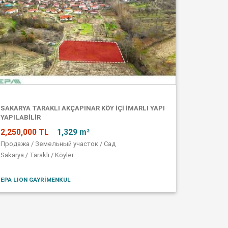
SAKARYA TARAKLI AKÇAPINAR KÖY İÇİ İMARLI YAPI
YAPILABİLİR
2,250,000 TL
1,329 m²
Продажа / Земельный участок / Сад
Sakarya / Taraklı / Köyler
EPA LION GAYRİMENKUL