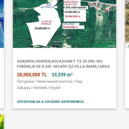
SAKARYA,HENDEK,KOCAAHMET TE 33.338.-M2
FINDIKLIK VE 8.330.-M2 KÖY IÇI VILLA IMARLI ARSA
20,000,000 TL
33,339 m²
Продажа / Земельный участок / Сад
Sakarya / Hendek / Köyler
GÜVEN EMLAK & ORGANIK GAYRIMENKUL