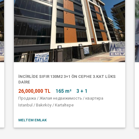
İNCİRLİDE SIFIR 130M2 3+1 ÖN CEPHE 3.KAT LÜKS
DAİRE
26,000,000 TL
165 m²
3 + 1
Продажа / Жилая недвижимость / квартира
Istanbul / Bakırköy / Kartaltepe
MELTEM EMLAK