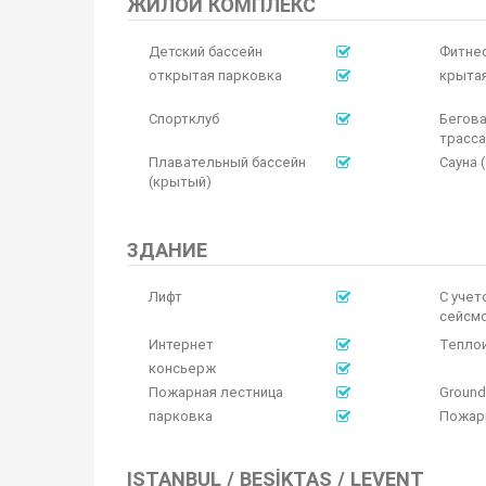
ЖИЛОЙ КОМПЛЕКС
Детский бассейн
Фитнес
открытая парковка
крытая
Спортклуб
Бегова
трасса
Плавательный бассейн
Сауна 
(крытый)
ЗДАНИЕ
Лифт
С учет
сейсм
Интернет
Тепло
консьерж
Пожарная лестница
Ground
парковка
Пожарн
ISTANBUL / BEŞIKTAŞ / LEVENT