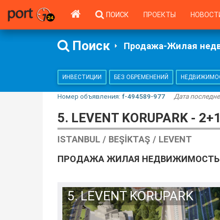
ПОИСК
ПРОЕКТЫ
НОВОСТ
Поиск
Продажа-Жилая нед
ИНВЕСТИЦИИ
БЕЗ ОБРЕМЕНЕНИЙ
НЕДВИЖИМОС
Номер объявления:
f-494589-977
Дата последне
5. LEVENT KORUPARK - 2+
ISTANBUL / BEŞIKTAŞ / LEVENT
ПРОДАЖА ЖИЛАЯ НЕДВИЖИМОСТЬ
5. LEVENT KORUPARK