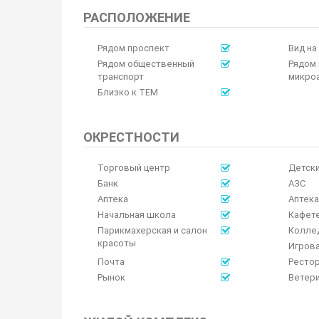
РАСПОЛОЖЕНИЕ
Рядом проспект
Вид на
Рядом общественный
Рядом
транспорт
микро
Близко к TEM
ОКРЕСТНОСТИ
Торговый центр
Детски
Банк
АЗС
Аптека
Аптека
Начальная школа
Кафет
Парикмахерская и салон
Колле
красоты
Игров
Почта
Ресто
Рынок
Ветер