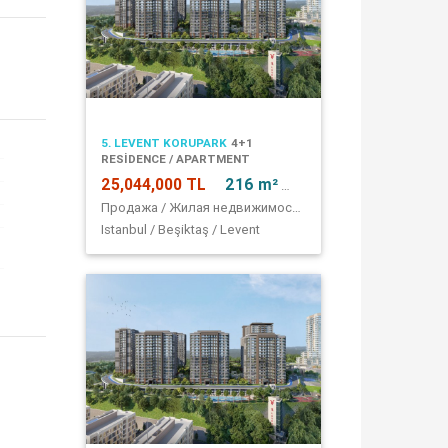
5. LEVENT KORUPARK
4+1
RESİDENCE / APARTMENT
25,044,000 TL
216 m²
4 + 1
Продажа / Жилая недвижимость / квартира
е
Istanbul / Beşiktaş / Levent