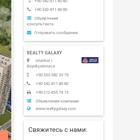
+90 542-811 80 80
+90 542-811 80 80
Объявления
консультанта
Отправить сообщение
REALTY GALAXY
Istanbul /
Büyükçekmece
+90 533-382 39 79
+90 542-811 80 80
+90 212-855 74 75
Объявления компании
www.realtygalaxy.com
Свяжитесь с нами: