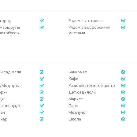
 город
Рядом автотрасса
 маршруты
Рядом с Босфорскими
автобусов
мостами
й сад, ясли
Банкомат
Кафе
/Мед.пункт
Развлекательный центр
ерий
Дет.сад - ясли
дж
Маркет
ая площадка
Парк
ран
Медпункт
инар
Школа