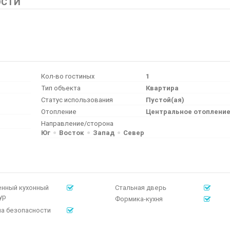
ОСТИ
Кол-во гостиных
1
Тип объекта
Квартира
Статус использования
Пустой(ая)
Отопление
Центральное отоплени
Направление/сторона
Юг
Восток
Запад
Север
енный кухонный
Стальная дверь
ур
Формика-кухня
а безопасности