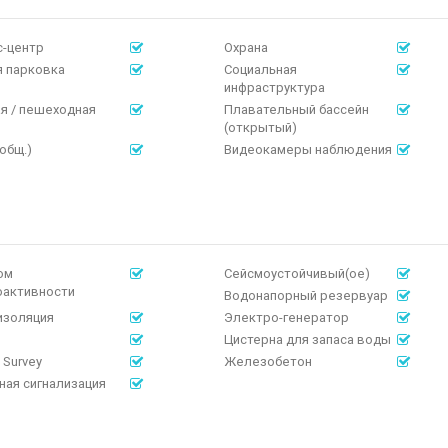
-центр
Охрана
 парковка
Социальная
инфраструктура
я / пешеходная
Плавательный бассейн
(открытый)
(общ.)
Видеокамеры наблюдения
ом
Сейсмоустойчивый(ое)
оактивности
Водонапорный резервуар
изоляция
Электро-генератор
Цистерна для запаса воды
 Survey
Железобетон
ая сигнализация