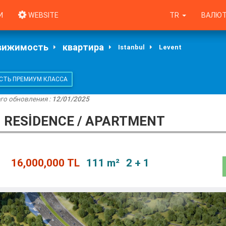
И
WEBSITE
TR
ВАЛЮТ
вижимость
квартира
Istanbul
Levent
ТЬ ПРЕМИУМ КЛАССА
го обновления :
12/01/2025
1 RESİDENCE / APARTMENT
16,000,000 TL
111 m²
2 + 1