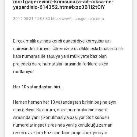
mortgage/eviniz-komsunuza-ait-ciksa-ne-
yapardiniz-614352.htm#ixzz3B1l2tClY
2014-08-21 15:03:30
http://www.finansgundem.com
Birçok malik aslında kendi dairesi diye komşusunun
dairesinde oturuyor. Ülkemizde özellikle eski binalarda fiili
kapı numarası ile tapuya yani mülkiyete baz olan
projedeki daire numaraları arasında farklara sıkça
rastlanıyor.
Her 10 vatandaştan biri...
Hemen hemen her 10 vatandaştan birinin başına aynı
olay geliyor. Bu durum, daire numaralarının inşaat
sırasında yanlış konulmasıyla başlıyor. Söz konusu
numaralar inşaat sırasında yanlış konulduğu zaman
resmi evraklara baz olan tapu projesine uymuyor.