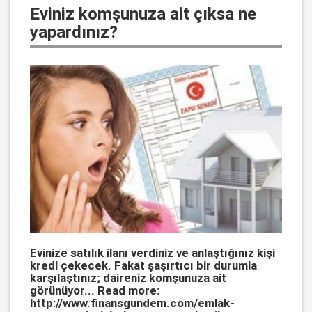
Eviniz komşunuza ait çıksa ne
yapardınız?
Evinize satılık ilanı verdiniz ve anlaştığınız kişi
kredi çekecek. Fakat şaşırtıcı bir durumla
karşılaştınız; daireniz komşunuza ait
görünüyor... Read more:
http://www.finansgundem.com/emlak-