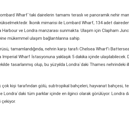
mbard Wharf`taki dairelerin tamamı teraslı ve panoramik nehir manzar
e yükselmektedir. İkonik mimarisi ile Lombard Wharf, 134 adet daireden
lsea Harbour ve Londra manzarası sunmakta. Ulaşım için Clapham Jun
eyine mükemmel ulaşım bağlantılarına sahip.
rüsü, tamamlandığında, nehrin karşı tarafı Chelsea Wharf’ı Batters
ea Imperial Wharf İstasyonuna yaklaşık 5 dakika içinde ulaşılabilecek.
şekilde tasarlanmış olup, bu yüzyılda Londra`daki Thames nehrindeki il
k kişi tarafından gölü, subtropikal bahçeleri, hayvanat bahçesi, teni
u ile Londra`daki tüm parklar içinde en ilginci olarak görülüyor. Londr
i çekiyor.