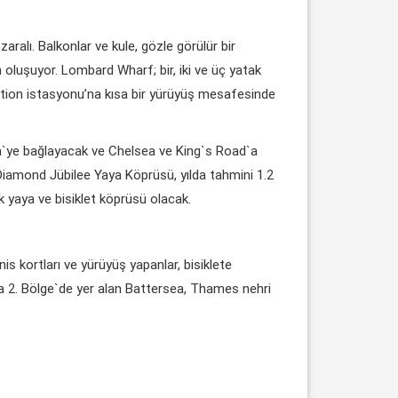
alı. Balkonlar ve kule, gözle görülür bir
 oluşuyor. Lombard Wharf; bir, iki ve üç yatak
ction istasyonu’na kısa bir yürüyüş mesafesinde
ea`ye bağlayacak ve Chelsea ve King`s Road`a
 Diamond Jübilee Yaya Köprüsü, yılda tahmini 1.2
k yaya ve bisiklet köprüsü olacak.
s kortları ve yürüyüş yapanlar, bisiklete
a da 2. Bölge`de yer alan Battersea, Thames nehri