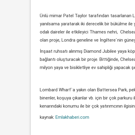
Ünlü mimar Patel Taylor tarafından tasarlanan Lo
yanılsama yaratarak iki derecelik bir bükülme il
odalı daireler ile etkileyici Thames nehri, Che
olan proje, Londra geneline ve İngiltere`nin gün
İnşaat ruhsatı alınmış Diamond Jubilee yaya köp
bağlantı oluşturacak bir proje. Bittiğinde, Chels
milyon yaya ve bisikletliye ev sahipliği yapacak 
Lombard Wharf`a yakın olan Battersea Park, pek ço
binenler, koşuya çıkanlar vb. için bir çok parkur
kenarındaki konumu ile bir çok yatırımcının ilgisin
kaynak:
Emlakhaberi.com