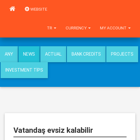
WEBSITE
TR
CURRENCY
MY ACCOUNT
ANY
NEWS
ACTUAL
BANK CREDITS
PROJECTS
INVESTMENT TIPS
Vatandaş evsiz kalabilir