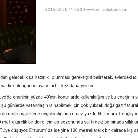
2015-02-20 11:05:30
www.emlakhaberi.com
dan gelecek kışa hazırlıklı olunması gerektiğini belirterek, evlerdeki ı
 yalıtım olduğunun uyarısını bir kez daha yineledi.
kiye’de enerjinin yüzde 40’ının konutlarda kullanıldığını ve bu enerjini
u günlerde vatandaşın ısınabilmek için çok yüksek doğalgaz faturaları 
rda doğru işçiliklerle uygulandığında en az yüzde 50 tasarruf sağlıyor
 metrekarelik bir daire için kış sezonunda yalıtımsız bir binada yıll
0 TL’ye düşüyor. Erzurum`da ise yine 100 metrekarelik bir dairede kış