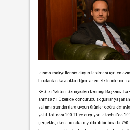
Isınma maliyetlerinin düşürülebilmesi için en azın
binalardan kaynaklandığını ve en etkili önlemin ısı
XPS Isı Yalıtımı Sanayicileri Derneği Başkanı, Tür
anımsattı. Özellikle dondurucu soğuklar yaşanan ş
yalıtımı standartlara uygun ürünler doğru detayla
yakıt faturası 100 TL’ye düşüyor. İstanbul`da 100
gerçekleşirken, bu rakam yalıtımlı bir binada 75