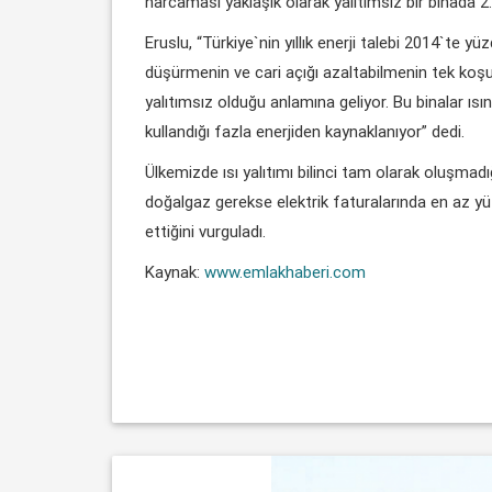
harcaması yaklaşık olarak yalıtımsız bir binada 2.
Eruslu, “Türkiye`nin yıllık enerji talebi 2014`te 
düşürmenin ve cari açığı azaltabilmenin tek koşul
yalıtımsız olduğu anlamına geliyor. Bu binalar ısı
kullandığı fazla enerjiden kaynaklanıyor” dedi.
Ülkemizde ısı yalıtımı bilinci tam olarak oluşmadı
doğalgaz gerekse elektrik faturalarında en az yüz
ettiğini vurguladı.
Kaynak:
www.emlakhaberi.com