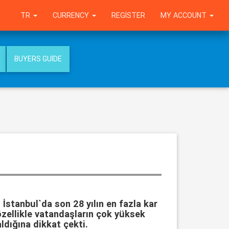
TR
CURRENCY
REGISTER
MY ACCOUNT
BUYERS GUIDE
 İstanbul`da son 28 yılın en fazla kar
özellikle vatandaşların çok yüksek
aldığına dikkat çekti.