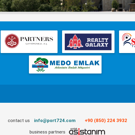
contact us
info@port724.com
+90 (850) 224 3932
business partners