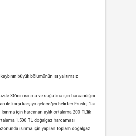
sı kaybının büyük bölümünün ısı yalıtımsız
n yüzde 85’inin ısınma ve soğutma için harcandığını
ile karşı karşıya geleceğini belirten Eruslu, “Isı
. Isınma için harcanan aylık ortalama 200 TL’lik
ık ortalama 1.500 TL doğalgaz harcaması
 sezonunda ısınma için yapılan toplam doğalgaz