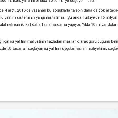
500 TL iken, yalıtımlı binada 1.250 TL ‘ye düşüyor ” dedi.
yüzde 4 arttı. 2015’de yaşanan bu soğuklarla talebin daha da çok artaca
u yalıtım sisteminin yangınlaştırılması. Şu anda Türkiye’de 16 milyon b
nabilmek için iki kat daha fazla harcama yapıyor. Yılda 10 milyar dolar
ğı için ısı yalıtım maliyetinin fazladan masraf olarak görüldüğünü belirt
de 50 tasarruf sağlayan ısı yalıtımı uygulamasının maliyetinin, sağlad