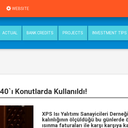
WEBSITE
ACTUAL
BANK CREDITS
PROJECTS
INVESTMENT TIPS
40`ı Konutlarda Kullanıldı!
XPS Isı Yalıtımı Sanayicileri Derneği
kalınlığının ölçüldüğü bu günlerde 
ısınma faturaları ile karşı karşıya k