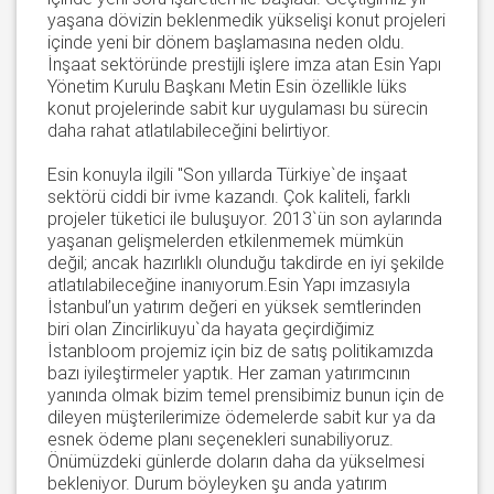
yaşana dövizin beklenmedik yükselişi konut projeleri
içinde yeni bir dönem başlamasına neden oldu.
İnşaat sektöründe prestijli işlere imza atan Esin Yapı
Yönetim Kurulu Başkanı Metin Esin özellikle lüks
konut projelerinde sabit kur uygulaması bu sürecin
daha rahat atlatılabileceğini belirtiyor.
Esin konuyla ilgili "Son yıllarda Türkiye`de inşaat
sektörü ciddi bir ivme kazandı. Çok kaliteli, farklı
projeler tüketici ile buluşuyor. 2013`ün son aylarında
yaşanan gelişmelerden etkilenmemek mümkün
değil; ancak hazırlıklı olunduğu takdirde en iyi şekilde
atlatılabileceğine inanıyorum.Esin Yapı imzasıyla
İstanbul’un yatırım değeri en yüksek semtlerinden
biri olan Zincirlikuyu`da hayata geçirdiğimiz
İstanbloom projemiz için biz de satış politikamızda
bazı iyileştirmeler yaptık. Her zaman yatırımcının
yanında olmak bizim temel prensibimiz bunun için de
dileyen müşterilerimize ödemelerde sabit kur ya da
esnek ödeme planı seçenekleri sunabiliyoruz.
Önümüzdeki günlerde doların daha da yükselmesi
bekleniyor. Durum böyleyken şu anda yatırım