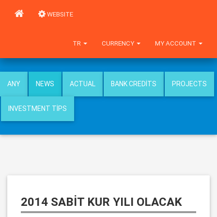
WEBSITE
TR
CURRENCY
MY ACCOUNT
ANY
NEWS
ACTUAL
BANK CREDITS
PROJECTS
INVESTMENT TIPS
2014 SABİT KUR YILI OLACAK