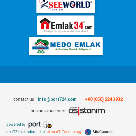
contact us
info@port724.com
+90 (850) 224 3932
business partners
powered by
port724 is trademark of
pLan-eT Technology
BitsCosmos