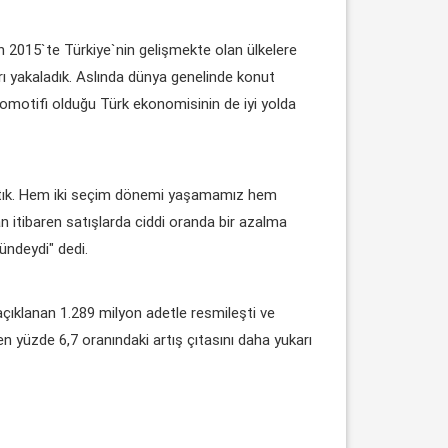
2015`te Türkiye`nin gelişmekte olan ülkelere
 yakaladık. Aslında dünya genelinde konut
okomotifi olduğu Türk ekonomisinin de iyi yolda
raktık. Hem iki seçim dönemi yaşamamız hem
dan itibaren satışlarda ciddi oranda bir azalma
ndeydi" dedi.
açıklanan 1.289 milyon adetle resmileşti ve
eşen yüzde 6,7 oranındaki artış çıtasını daha yukarı