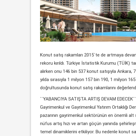
Konut satış rakamları 2015`te de artmaya devam 
rekoru kırıldı. Türkiye İstatistik Kurumu (TÜİK) t
alırken onu 146 bin 537 konut satışıyla Ankara, 7
yılda sırasıyla 1 milyon 157 bin 190, 1 milyon 165
doğrultusunda konut satış rakamlarını değerlendi
``YABANCIYA SATIŞTA ARTIŞ DEVAM EDECEK``
Gayrimenkul ve Gayrimenkul Yatırım Ortaklığı Der
pazarının gayrimenkul sektörünün en önemli alt s
nüfus artış hızı ve artan göçün yanında şehirleş
temel dinamiklerini etkiliyor. Bu nedenle konut sa