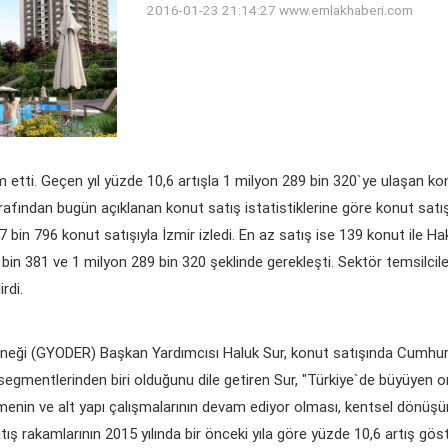
2016-01-23 21:14:27
www.emlakhaberi.com
etti. Geçen yıl yüzde 10,6 artışla 1 milyon 289 bin 320`ye ulaşan ko
arafından bugün açıklanan konut satış istatistiklerine göre konut satış
7 bin 796 konut satışıyla İzmir izledi. En az satış ise 139 konut ile H
 bin 381 ve 1 milyon 289 bin 320 şeklinde gerekleşti. Sektör temsilciler
rdi.
neği (GYODER) Başkan Yardımcısı Haluk Sur, konut satışında Cumhuriyet
egmentlerinden biri olduğunu dile getiren Sur, "Türkiye`de büyüyen or
menin ve alt yapı çalışmalarının devam ediyor olması, kentsel dönüşü
tış rakamlarının 2015 yılında bir önceki yıla göre yüzde 10,6 artış göst