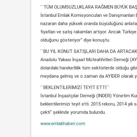
``TÜM OLUMSUZLUKLARA RAĞMEN BÜYÜK BAŞ
İstanbul Emlak Komisyoncuları ve Danışmanları 
nazaran daha yüksek oranda büyüdüğünü anlatan 
fiyatları ve satış rakamları artıyor. Ancak Türki
olduğunu gösteriyor" diye konuştu.
``BU YIL KONUT SATIŞLARI DAHA DA ARTACAK
Anadolu Yakası İnşaat Müteahhitleri Derneği (AY
dolardaki hareketlilik tüm sektörlerde olduğu gibi
meydana gelmiş ve o zaman da AYİDER olarak ya
``BEKLENTİLERİMİZİ TEYİT ETTİ``
İstanbul İnşaatçılar Derneği (İNDER) Yönetim Kur
beklentilerimizi teyit etti. 2015 rekoru, 2014 yılı
çekti" şeklinde yorumda bulundu.
www.emlakhaberi.com