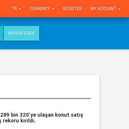
TR
CURRENCY
REGISTER
MY ACCOUNT
BUYERS GUIDE
 289 bin 320`ye ulaşan konut satış
rekoru kırıldı.