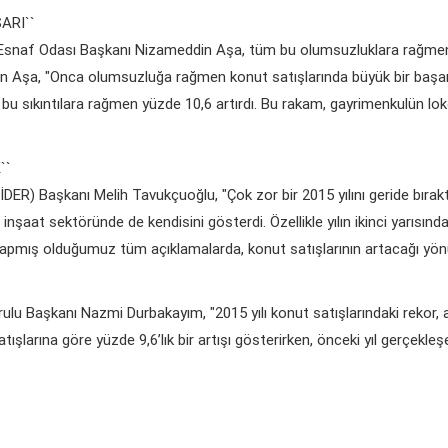
ARI``
Esnaf Odası Başkanı Nizameddin Aşa, tüm bu olumsuzluklara rağmen 
Aşa, "Onca olumsuzluğa rağmen konut satışlarında büyük bir başarı
ye bu sıkıntılara rağmen yüzde 10,6 artırdı. Bu rakam, gayrimenkulün l
``
İDER) Başkanı Melih Tavukçuoğlu, "Çok zor bir 2015 yılını geride bı
 inşaat sektöründe de kendisini gösterdi. Özellikle yılın ikinci yarısın
pmış olduğumuz tüm açıklamalarda, konut satışlarının artacağı yönü
ulu Başkanı Nazmi Durbakayım, "2015 yılı konut satışlarındaki rekor, 
 satışlarına göre yüzde 9,6’lık bir artışı gösterirken, önceki yıl gerçekl