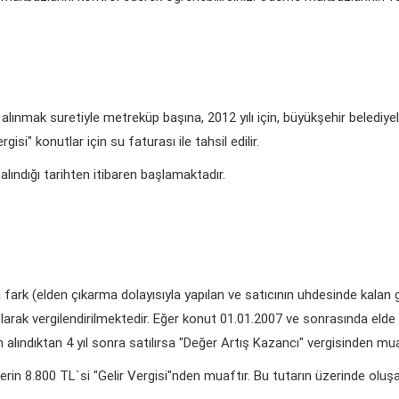
alınmak suretiyle metreküp başına, 2012 yılı için, büyükşehir belediye
si" konutlar için su faturası ile tahsil edilir.
alındığı tarihten itibaren başlamaktadır.
i fark (elden çıkarma dolayısıyla yapılan ve satıcının uhdesinde kalan
larak vergilendirilmektedir. Eğer konut 01.01.2007 ve sonrasında elde ed
 alındıktan 4 yıl sonra satılırsa "Değer Artış Kazancı" vergisinden mua
rlerin 8.800 TL`si "Gelir Vergisi"nden muaftır. Bu tutarın üzerinde ol