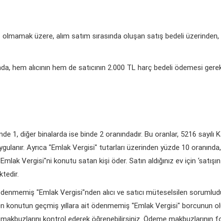
olmamak üzere, alım satım sırasında oluşan satış bedeli üzerinden, y
ında, hem alıcının hem de satıcının 2.000 TL harç bedeli ödemesi gerek
e 1, diğer binalarda ise binde 2 oranındadır. Bu oranlar, 5216 sayılı 
uygulanır. Ayrıca "Emlak Vergisi" tutarları üzerinden yüzde 10 oranınd
mlak Vergisi"ni konutu satan kişi öder. Satın aldığınız ev için ‘satışın 
tedir.
it ödenmemiş "Emlak Vergisi"nden alıcı ve satıcı müteselsilen sorumludur
den konutun geçmiş yıllara ait ödenmemiş "Emlak Vergisi" borcunun ol
makbuzlarını kontrol ederek öğrenebilirsiniz. Ödeme makbuzlarının fotok