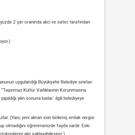
üzde 2`şer oranında alıcı ve satıcı tarafından
iyor.)
Kanunun uygulandığı Büyükşehir Belediye sınırları
a, “Taşınmaz Kültür Varlıklarının Korunmasına
yapıldığı yılın sonuna kadar` ilgili belediyeye
lar. (Yani, yeni alınan evin birikmiş emlak vergisi
up olmadığını öğrenmenizde fayda vardır. Eski
opilerini alıp saklayabilirsiniz.)