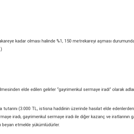
trakareye kadar olması halinde %1, 150 metrekareyi aşması durumun
.)
lmesinden elde edilen gelirler “gayrimenkul sermaye iradı” olarak adlandı
istisna tutarını (3.000 TL, istisna haddinin üzerinde hasılat elde edenle
ermaye iradı, gayrimenkul sermaye iradı ile diğer kazanç ve iratlarının g
rı beyan etmekle yükümlüdürler.