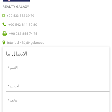
REALTY GALAXY
+90 533-382 39 79
+90 542-811 80 80
+90 212-855 74 75
Istanbul / Büyükçekmece
الاتصال بنا