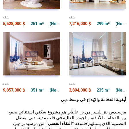
شقة
شقة
5,528,000 $
251 m²
(Net) 251 m²
7,216,000 $
3 + 1
299 m²
(Net) 299 m²
شقة
شقة
9,857,000 $
351 m²
(Net) 351 m²
3,894,000 $
4 + 1
235 m²
(Net) 235 m²
أيقونة الفخامة والإبداع في وسط دبي
مرسيدس بنز بليسز من بن غاطي هو مشروع سكني استثنائي يجمع
بين الفخامة، الأناقة، والجودة العالية في قلب مدينة دبي. بفضل
التصميم الذي يستلهم فلسفة
“النقاء الحسي”
من مرسيدس-بنز،