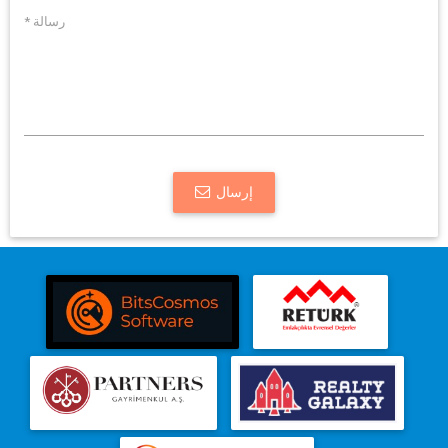
إرسال