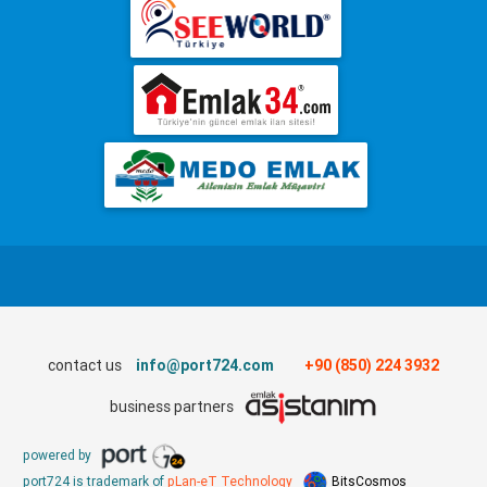
contact us
info@port724.com
+90 (850) 224 3932
business partners
powered by
port724 is trademark of
pLan-eT Technology
BitsCosmos