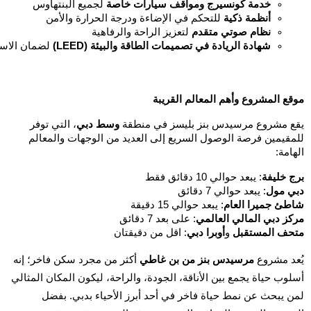
خدمة كونسيرج ومواقف سيارات خاصة
لجميع البنتهاوس
أنظمة ذكية
للتحكم في الإضاءة ودرجة الحرارة والأمن
نظام صوتي متقدم
لتعزيز الراحة والرفاهية
شهادة الريادة في تصميمات الطاقة والبيئة (LEED)
لضمان الاستد
موقع المشروع وأهم المعالم القريبة
يقع مشروع مرسيدس بنز بليسز في منطقة
وسط دبي
، التي توفر
للمقيمين فرصة الوصول السريع إلى العديد من الوجهات والمعالم
الهامة:
برج خليفة
: يبعد حوالي 10 دقائق فقط
دبي مول
: يبعد حوالي 7 دقائق
شاطئ جميرا العام
: يبعد حوالي 15 دقيقة
مركز دبي المالي العالمي
: على بعد 7 دقائق
متحف المستقبل
و
أوبرا دبي
: اقل من دقيقتان
يُعد مشروع
مرسيدس بنز من بن غاطي
أكثر من مجرد سكن فاخر؛ إنه
أسلوب حياة يجمع بين الأناقة، الجودة، والراحة، ليكون المكان المثالي
لمن يبحث عن نمط حياة فاخر في أحد أبرز الأحياء بدبي. بفضل