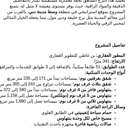
يجسد هذا البرج الشاهق تحفة معمارية مستقبلية تمتاز بالتفاصيل
الدقيقة والمواد الراقية، حيث يوفر مستوى معيشة لا مثيل له. يتمتع
المشروع بموقع استراتيجي في منطقة
وسط مدينة دبي
، بالقرب من
أبرز معالم المدينة مثل برج خليفة ودبي مول، مما يجعله الخيار المثالي
لمحبي الرقي والحياة العصرية.
تفاصيل المشروع
المطور العقاري:
بن غاطي للتطوير العقاري
الارتفاع:
341 مترًا
عدد الطوابق:
51 طابقاً سكنياً، بالإضافة إلى 3 طوابق للخدمات والمرافق و6 طوابق ميكانيكية
أنواع الوحدات السكنية:
شقق بغرفتين نوم:
بمساحات تبدأ من 171 إلى 235 متر مربع
شقق بثلاث غرف نوم:
بمساحات تتراوح من 243 إلى 305 متر مربع
بنتهاوس فاخر من 4 غرف نوم:
بمساحات تبدأ من 340 إلى 372 متر مربع
بنتهاوس من 5 غرف نوم (دوبلكس):
بمساحة تصل إلى 1,158 متر مربع
بنتهاوس ثلاثي من 6 غرف نوم:
بمساحة تصل إلى 1,680 متر مربع
وسائل الراحة الفاخرة:
حمام سباحة إنفينيتي
في الطابق العلوي
مسبح خاص لكل وحدة بنتهاوس
صالات رياضية فاخرة
مجهزة بأحدث التقنيات