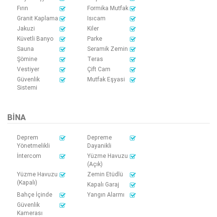
Fırın
Formika Mutfak
Granit Kaplama
Isıcam
Jakuzi
Kiler
Küvetli Banyo
Parke
Sauna
Seramik Zemin
Şömine
Teras
Vestiyer
Çift Cam
Güvenlik
Mutfak Eşyasi
Sistemi
BINA
Deprem
Depreme
Yönetmelikli
Dayanikli
İntercom
Yüzme Havuzu
(Açık)
Yüzme Havuzu
Zemin Etüdlü
(Kapalı)
Kapalı Garaj
Bahçe İçinde
Yangın Alarmı
Güvenlik
Kamerası