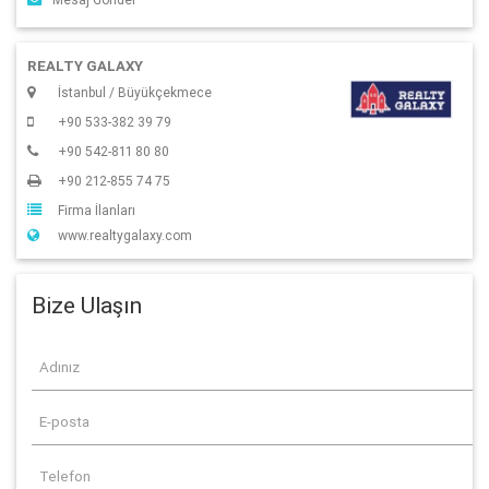
REALTY GALAXY
İstanbul / Büyükçekmece
+90 533-382 39 79
+90 542-811 80 80
+90 212-855 74 75
Firma İlanları
www.realtygalaxy.com
Bize Ulaşın