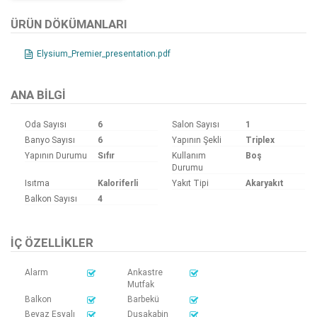
ÜRÜN DÖKÜMANLARI
Elysium_Premier_presentation.pdf
ANA BILGI
Oda Sayısı
6
Salon Sayısı
1
Banyo Sayısı
6
Yapının Şekli
Triplex
Yapının Durumu
Sıfır
Kullanım
Boş
Durumu
Isıtma
Kaloriferli
Yakıt Tipi
Akaryakıt
Balkon Sayısı
4
İÇ ÖZELLIKLER
Alarm
Ankastre
Mutfak
Balkon
Barbekü
Beyaz Eşyalı
Duşakabin