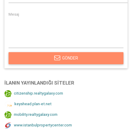
GÖNDER
İLANIN YAYINLANDIĞI SITELER
citizenship.realtygalaxy.com
keyshead.plan-et.net
mobility.realtygalaxy.com
www.istanbulpropertycenter.com