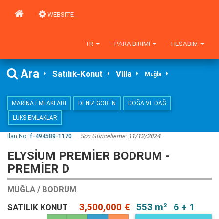
WEBSITE
TR
PARA BIRIMI
HESABIM
Ara
Satılık-Konut
Villa
Muğla
MARINA EMLAKLARI
DENIZ GÖREN
DOĞA VE DAĞ
LUKS EMLAKLAR
İlan No:
f-494589-1170
Son Güncelleme:
11/12/2024
ELYSIUM PREMIER BODRUM -
PREMIER D
MUĞLA / BODRUM
3,500,000 €
553 m²
6 + 1
SATILIK KONUT