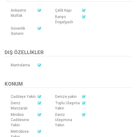
Ankastre
Çelik Kapı
Mutfak
Banyo
Dogalgazlı
Güvenlik
Sistemi
DIŞ ÖZELLIKLER
Mantolama
KONUM
Caddeye Yakin
Denize yakin
Deniz
Toplu Ulaşıma
Manzaralı
Yakın
Minibüs
Deniz
Caddesine
Ulaşımına
Yakin
Yakın
Metrobüse
Yakın