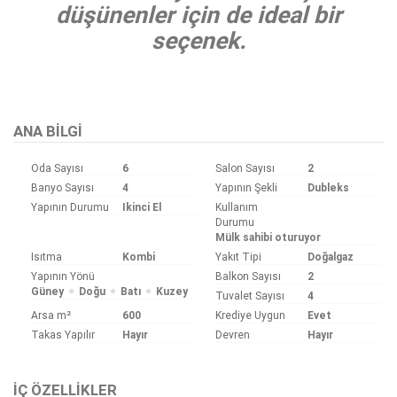
düşünenler için de ideal bir
seçenek.
ANA BILGI
Oda Sayısı
6
Salon Sayısı
2
Banyo Sayısı
4
Yapının Şekli
Dubleks
Yapının Durumu
Ikinci El
Kullanım
Durumu
Mülk sahibi oturuyor
Isıtma
Kombi
Yakıt Tipi
Doğalgaz
Yapının Yönü
Balkon Sayısı
2
Güney
Doğu
Batı
Kuzey
Tuvalet Sayısı
4
Arsa m²
600
Krediye Uygun
Evet
Takas Yapılır
Hayır
Devren
Hayır
İÇ ÖZELLIKLER