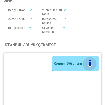
BINA
Bahçe Duvarı
Yüzme Havuzu
(Açık)
Zemin Etüdlü
Betonarme
Karkas
Bahçe İçinde
Güvenlik
Kamerası
İSTANBUL / BÜYÜKÇEKMECE
Konum Görünüm