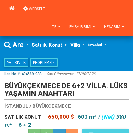
WEBSITE
TR
PARA BIRIMI
HESABIM
Ara
Satılık-Konut
Villa
İstanbul
YATIRIMLIK
PROBLEMSIZ
İlan No:
f-494589-938
Son Güncelleme:
17/04/2026
​BÜYÜKÇEKMECE'DE 6+2 VILLA: LÜKS
YAŞAMIN ANAHTARI
İSTANBUL / BÜYÜKÇEKMECE
650,000 $
600 m²
/
(Net)
380
SATILIK KONUT
m²
6 + 2