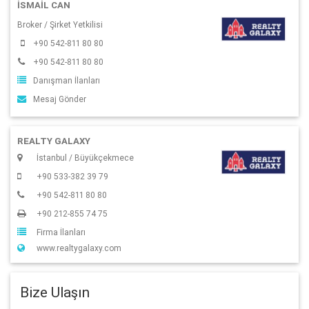
İSMAIL CAN
Broker / Şirket Yetkilisi
+90 542-811 80 80
+90 542-811 80 80
Danışman İlanları
Mesaj Gönder
REALTY GALAXY
İstanbul / Büyükçekmece
+90 533-382 39 79
+90 542-811 80 80
+90 212-855 74 75
Firma İlanları
www.realtygalaxy.com
Bize Ulaşın