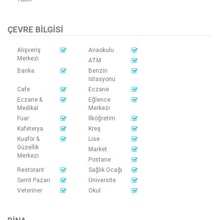
ÇEVRE BILGISI
Alışveriş
Anaokulu
Merkezi
ATM
Banka
Benzin
Istasyonu
Cafe
Eczane
Eczane &
Eğlence
Medikal
Merkezi
Fuar
İlköğretim
Kafeterya
Kreş
Kuaför &
Lise
Güzellik
Market
Merkezi
Postane
Restorant
Sağlık Ocağı
Semt Pazarı
Üniversite
Veteriner
Okul