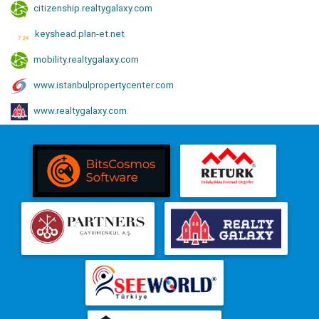
citizenship.realtygalaxy.com
keyshead.plan-et.net
mobility.realtygalaxy.com
www.istanbulpropertycenter.com
www.realtygalaxy.com