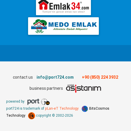
contact us
info@port724.com
+90 (850) 224 3932
business partners
powered by
port724 is trademark of
pLan-eT Technology
BitsCosmos
Technology
copyright © 2002-2026