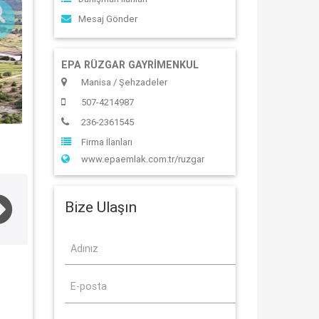
Mesaj Gönder
EPA RÜZGAR GAYRİMENKUL
Manisa / Şehzadeler
507-4214987
236-2361545
Firma İlanları
www.epaemlak.com.tr/ruzgar
Bize Ulaşın