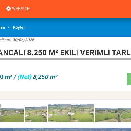
WEBSITE
isa
Köyler
elleme:
30/06/2026
CALI 8.250 M² EKILI VERIMLI TAR
50 m²
/
(Net)
8,250 m²