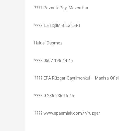
???? Pazarlık Payı Mevcuttur
???? İLETİŞİM BİLGİLERİ
Hulusi Düşmez
???? 0507 196 44 45
???? EPA Rüzgar Gayrimenkul – Manisa Ofisi
???? 0 236 236 15 45
???? www.epaemlak.com.tr/ruzgar⁠
Bu ilan
Emlak Asistanım
CRM Programı tarafından otomatik entegre edilmiştir.