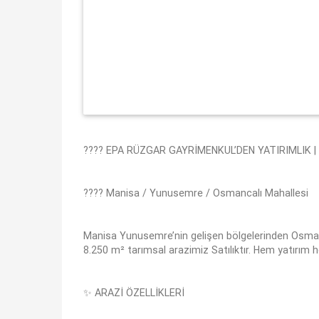
???? EPA RÜZGAR GAYRİMENKUL’DEN YATIRIMLIK |
???? Manisa / Yunusemre / Osmancalı Mahallesi
Manisa Yunusemre’nin gelişen bölgelerinden Osmanc
8.250 m² tarımsal arazimiz Satılıktır. Hem yatırım 
✨ ARAZİ ÖZELLİKLERİ