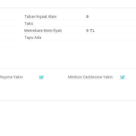
Taban İnşaat Alanı
0
Taks
Metrekare Birim fiyati
0 TL
Tapu Ada
laşıma Yakın
Minibüs Caddesine Yakin