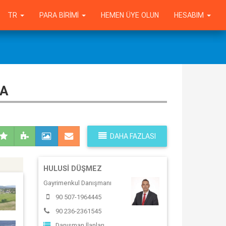
TR
PARA BIRIMI
HEMEN ÜYE OLUN
HESABIM
LA
DAHA FAZLASI
HULUSI DÜŞMEZ
Gayrimenkul Danışmanı
90 507-1964445
90 236-2361545
Danışman İlanları