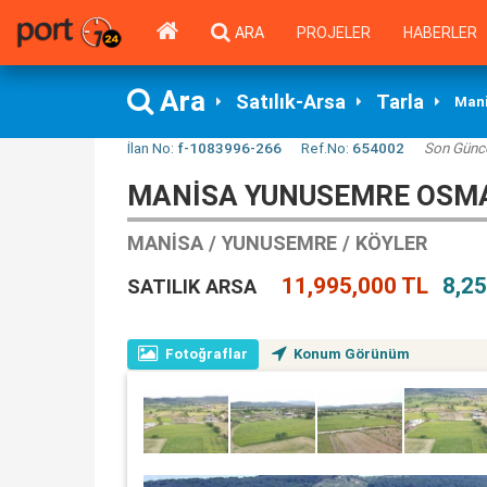
ARA
PROJELER
HABERLER
Ara
Satılık-Arsa
Tarla
Man
İlan No:
f-1083996-266
Ref.No:
654002
Son Günc
MANISA YUNUSEMRE OSMAN
MANISA / YUNUSEMRE / KÖYLER
11,995,000 TL
8,2
SATILIK ARSA
Fotoğraflar
Konum Görünüm