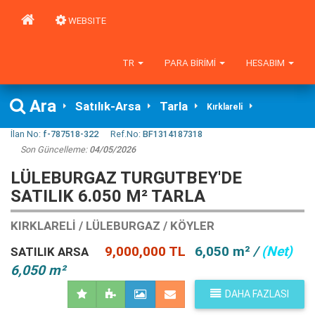
WEBSITE
TR
PARA BIRIMI
HESABIM
Ara
Satılık-Arsa
Tarla
Kırklareli
İlan No:
f-787518-322
Ref.No:
BF1314187318
Son Güncelleme:
04/05/2026
LÜLEBURGAZ TURGUTBEY'DE
SATILIK 6.050 M² TARLA
KIRKLARELI / LÜLEBURGAZ / KÖYLER
9,000,000 TL
6,050 m²
/
(Net)
SATILIK ARSA
6,050 m²
DAHA FAZLASI