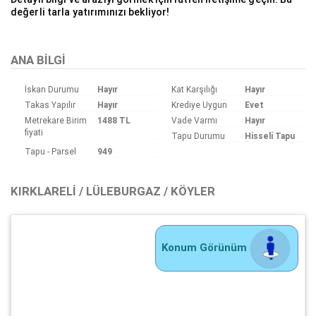
değerli tarla yatırımınızı bekliyor!
ANA BILGI
İskan Durumu
Hayır
Kat Karşılığı
Hayır
Takas Yapılır
Hayır
Krediye Uygun
Evet
Metrekare Birim
1488 TL
Vade Varmı
Hayır
fiyati
Tapu Durumu
Hisseli Tapu
Tapu - Parsel
949
KIRKLARELI / LÜLEBURGAZ / KÖYLER
Konum Görünüm