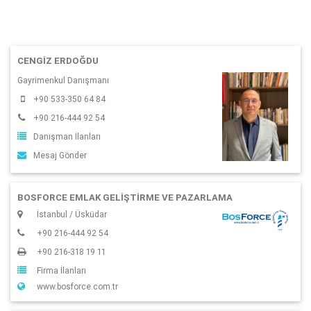
CENGIZ ERDOĞDU
Gayrimenkul Danışmanı
+90 533-350 64 84
+90 216-444 92 54
Danışman İlanları
Mesaj Gönder
BOSFORCE EMLAK GELIŞTIRME VE PAZARLAMA
İstanbul / Üsküdar
+90 216-444 92 54
+90 216-318 19 11
Firma İlanları
www.bosforce.com.tr