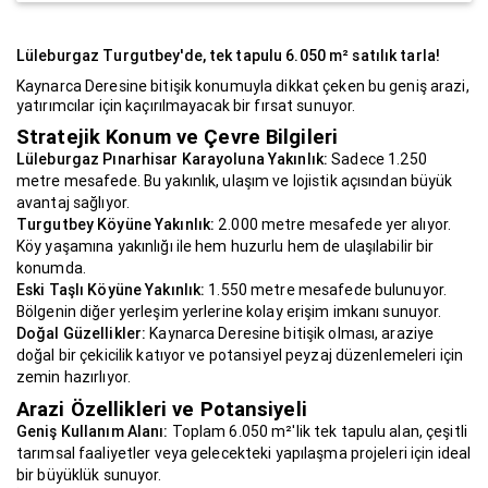
Lüleburgaz Turgutbey'de, tek tapulu 6.050 m² satılık tarla!
Kaynarca Deresine bitişik konumuyla dikkat çeken bu geniş arazi,
yatırımcılar için kaçırılmayacak bir fırsat sunuyor.
Stratejik Konum ve Çevre Bilgileri
Lüleburgaz Pınarhisar Karayoluna Yakınlık:
Sadece 1.250
metre mesafede. Bu yakınlık, ulaşım ve lojistik açısından büyük
avantaj sağlıyor.
Turgutbey Köyüne Yakınlık:
2.000 metre mesafede yer alıyor.
Köy yaşamına yakınlığı ile hem huzurlu hem de ulaşılabilir bir
konumda.
Eski Taşlı Köyüne Yakınlık:
1.550 metre mesafede bulunuyor.
Bölgenin diğer yerleşim yerlerine kolay erişim imkanı sunuyor.
Doğal Güzellikler:
Kaynarca Deresine bitişik olması, araziye
doğal bir çekicilik katıyor ve potansiyel peyzaj düzenlemeleri için
zemin hazırlıyor.
Arazi Özellikleri ve Potansiyeli
Geniş Kullanım Alanı:
Toplam 6.050 m²'lik tek tapulu alan, çeşitli
tarımsal faaliyetler veya gelecekteki yapılaşma projeleri için ideal
bir büyüklük sunuyor.