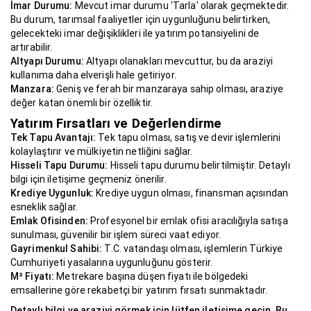
İmar Durumu:
Mevcut imar durumu 'Tarla' olarak geçmektedir.
Bu durum, tarımsal faaliyetler için uygunluğunu belirtirken,
gelecekteki imar değişiklikleri ile yatırım potansiyelini de
artırabilir.
Altyapı Durumu:
Altyapı olanakları mevcuttur, bu da araziyi
kullanıma daha elverişli hale getiriyor.
Manzara:
Geniş ve ferah bir manzaraya sahip olması, araziye
değer katan önemli bir özelliktir.
Yatırım Fırsatları ve Değerlendirme
Tek Tapu Avantajı:
Tek tapu olması, satış ve devir işlemlerini
kolaylaştırır ve mülkiyetin netliğini sağlar.
Hisseli Tapu Durumu:
Hisseli tapu durumu belirtilmiştir. Detaylı
bilgi için iletişime geçmeniz önerilir.
Krediye Uygunluk:
Krediye uygun olması, finansman açısından
esneklik sağlar.
Emlak Ofisinden:
Profesyonel bir emlak ofisi aracılığıyla satışa
sunulması, güvenilir bir işlem süreci vaat ediyor.
Gayrimenkul Sahibi:
T.C. vatandaşı olması, işlemlerin Türkiye
Cumhuriyeti yasalarına uygunluğunu gösterir.
M² Fiyatı:
Metrekare başına düşen fiyatı ile bölgedeki
emsallerine göre rekabetçi bir yatırım fırsatı sunmaktadır.
Detaylı bilgi ve araziyi görmek için lütfen iletişime geçin. Bu