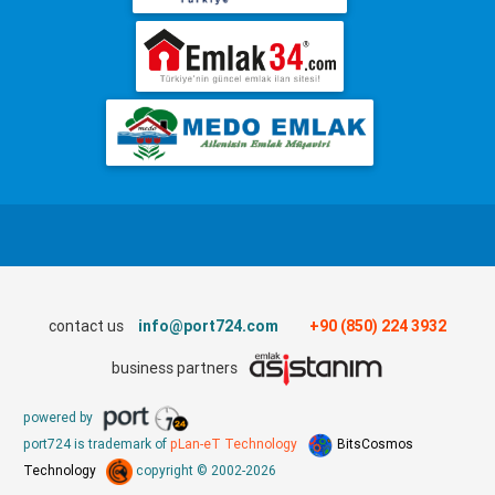
contact us
info@port724.com
+90 (850) 224 3932
business partners
powered by
port724 is trademark of
pLan-eT Technology
BitsCosmos
Technology
copyright © 2002-2026