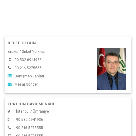
RECEP OLGUN
Broker / Şirket Yetkilisi
90 532-6941936
90 216-5275555
Danışman İlanları
Mesaj Gönder
EPA LION GAYRİMENKUL
İstanbul / Ümraniye
90 532-6941936
90 216-5275555
90 216-5275555