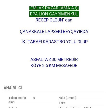
EMLAK PAZARLAMA A.Ş
EPA LION GAYRİMENKUL
RECEP OLGUN' dan
ÇANAKKALE LAPSEKİ BEYÇAYIRDA
İKİ TARAFI KADASTRO YOLU OLUP
ASFALTA 430 METREDİR
KÖYE 2.5 KM MESAFEDE
Bu ilan
Emlak Asistanım
CRM Programı tarafından otomatik entegre edilmiştir.
ANA BILGI
Taban İnşaat
0
Kaks (Emsal)
Alanı
Taks