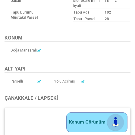
Gabari
Metrekare Birim
181 TL
fiyati
Tapu Durumu
Tapu Ada
102
Müstakil Parsel
Tapu - Parsel
28
KONUM
Doğa Manzaralı
ALT YAPI
Parselli
Yolu Açılmış
ÇANAKKALE / LAPSEKI
Konum Görünüm