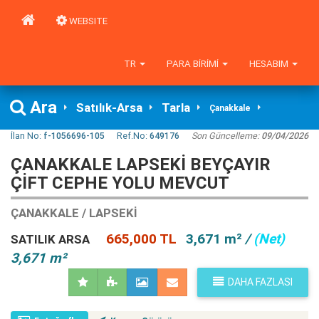
WEBSITE
TR
PARA BIRIMI
HESABIM
Ara
Satılık-Arsa
Tarla
Çanakkale
İlan No:
f-1056696-105
Ref.No:
649176
Son Güncelleme:
09/04/2026
ÇANAKKALE LAPSEKİ BEYÇAYIR
ÇİFT CEPHE YOLU MEVCUT
ÇANAKKALE / LAPSEKI
665,000 TL
3,671 m²
/
(Net)
SATILIK ARSA
3,671 m²
DAHA FAZLASI