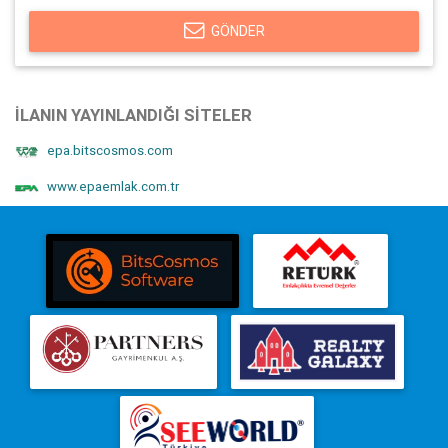
GÖNDER
İLANIN YAYINLANDIĞI SITELER
epa.bitscosmos.com
www.epaemlak.com.tr