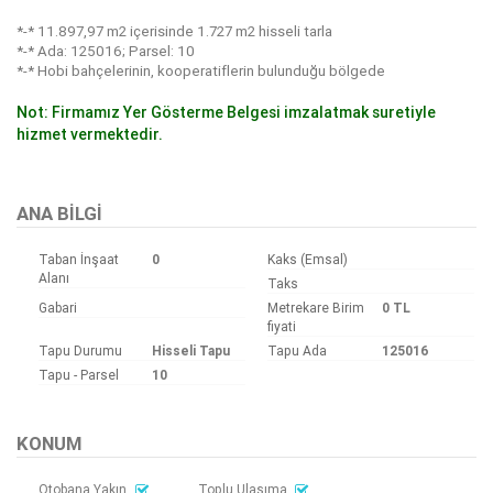
*-* 11.897,97 m2 içerisinde 1.727 m2 hisseli tarla
*-* Ada: 125016; Parsel: 10
*-* Hobi bahçelerinin, kooperatiflerin bulunduğu bölgede
Not: Firmamız Yer Gösterme Belgesi imzalatmak suretiyle
hizmet vermektedir.
Bu ilan
Emlak Asistanım
CRM Programı tarafından otomatik entegre edilmiştir.
ANA BILGI
Taban İnşaat
0
Kaks (Emsal)
Alanı
Taks
Gabari
Metrekare Birim
0 TL
fiyati
Tapu Durumu
Hisseli Tapu
Tapu Ada
125016
Tapu - Parsel
10
KONUM
Otobana Yakın
Toplu Ulaşıma