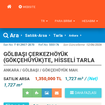
WEBSITE
TR
PARA BIRIMI
HESABIM
Ara
Satılık-Arsa
Tarla
Ankara
İlan No:
f-812907-2070
Ref.No:
555176
Son Güncelleme:
12/06/2026
GÖLBAŞI ÇERKEZHÖYÜK
(GÖKÇEHÜYÜK)TE, HISSELI TARLA
ANKARA / GÖLBAŞI / GÖKÇEHÖYÜK MAH.
1,350,000 TL
1,727 m²
/
(Net)
SATILIK ARSA
1,727 m²
DAHA FAZLASI