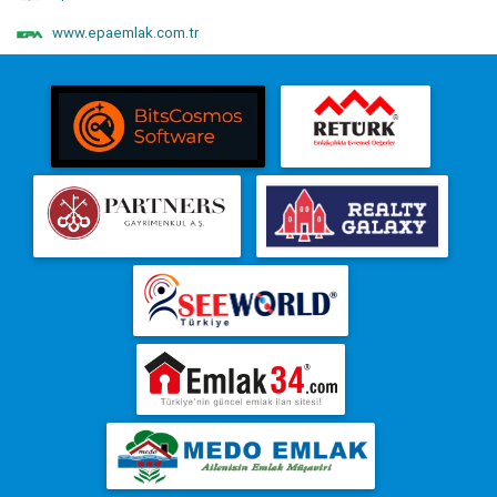
www.epaemlak.com.tr