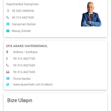
Gayrimenkul Danışmanı
90 505-3490536
90 312-4427600
Danışman İlanları
Mesaj Gönder
EPA AKARE GAYRİMENKUL
Ankara / Çankaya
90 312-4427700
90 312-4427600
90 312-4427600
Firma İlanları
www.epaemlak.com.tr/akare
Bize Ulaşın