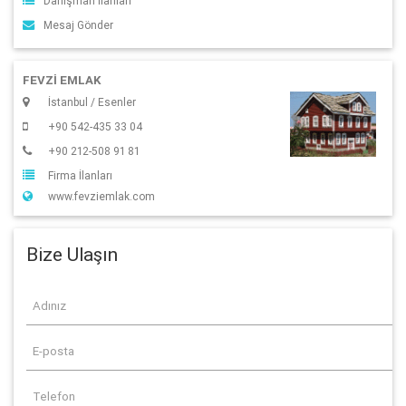
Danışman İlanları
Mesaj Gönder
FEVZİ EMLAK
İstanbul / Esenler
+90 542-435 33 04
+90 212-508 91 81
Firma İlanları
www.fevziemlak.com
Bize Ulaşın