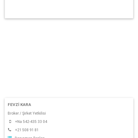
FEVZI KARA
Broker / Şirket Yetkilisi
+Na 542-435 33 04
+21 508 91 81