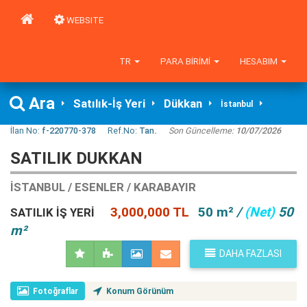
WEBSITE
TR
PARA BIRIMI
HESABIM
Ara
Satılık-İş Yeri
Dükkan
İstanbul
İlan No:
f-220770-378
Ref.No:
Tan.
Son Güncelleme:
10/07/2026
SATILIK DUKKAN
İSTANBUL / ESENLER / KARABAYIR
3,000,000 TL
50 m²
/
(Net)
50
SATILIK İŞ YERI
m²
DAHA FAZLASI
Fotoğraflar
Konum Görünüm