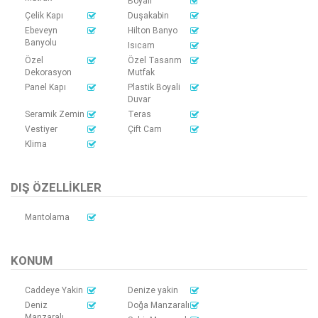
Boyalı
Çelik Kapı
Duşakabin
Ebeveyn
Hilton Banyo
Banyolu
Isıcam
Özel
Özel Tasarım
Dekorasyon
Mutfak
Panel Kapı
Plastik Boyali
Duvar
Seramik Zemin
Teras
Vestiyer
Çift Cam
Klima
DIŞ ÖZELLIKLER
Mantolama
KONUM
Caddeye Yakin
Denize yakin
Deniz
Doğa Manzaralı
Manzaralı