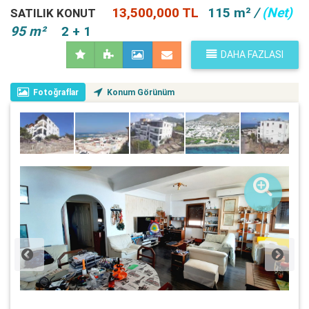
13,500,000 TL
115 m²
/
(Net)
SATILIK KONUT
95 m²
2 + 1
DAHA FAZLASI
Fotoğraflar
Konum Görünüm