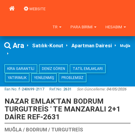
WEBSITE
TR
PARA BIRIMI
HESABIM
Ara
Satılık-Konut
Apartman Dairesi
Muğla
KIRA GARANTILI
DENIZ GÖREN
TATIL EMLAKLARI
YATIRIMLIK
YENILENMIŞ
PROBLEMSIZ
İlan No:
f-240699-2117
Ref.No:
2631
Son Güncelleme:
04/05/2026
NAZAR EMLAK'TAN BODRUM
TURGUTREİS ' TE MANZARALI 2+1
DAİRE REF-2631
MUĞLA / BODRUM / TURGUTREIS