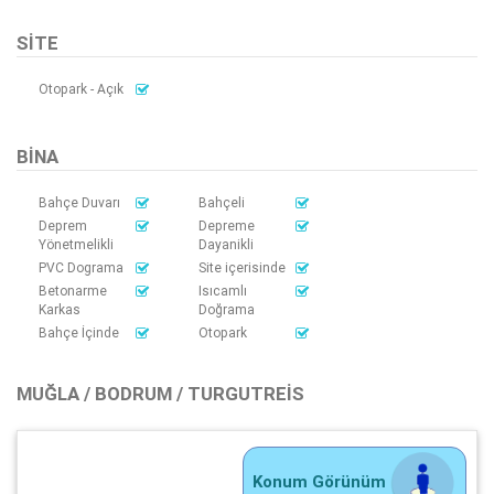
SITE
Otopark - Açık
BINA
Bahçe Duvarı
Bahçeli
Deprem
Depreme
Yönetmelikli
Dayanikli
PVC Dograma
Site içerisinde
Betonarme
Isıcamlı
Karkas
Doğrama
Bahçe İçinde
Otopark
MUĞLA / BODRUM / TURGUTREIS
Konum Görünüm