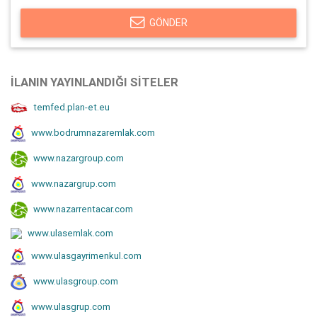
GÖNDER
İLANIN YAYINLANDIĞI SITELER
temfed.plan-et.eu
www.bodrumnazaremlak.com
www.nazargroup.com
www.nazargrup.com
www.nazarrentacar.com
www.ulasemlak.com
www.ulasgayrimenkul.com
www.ulasgroup.com
www.ulasgrup.com