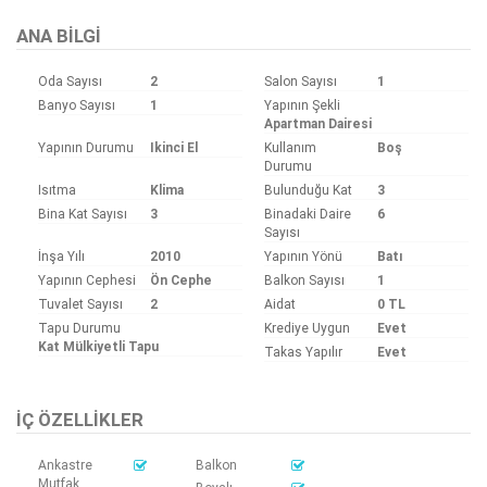
ANA BILGI
Oda Sayısı
2
Salon Sayısı
1
Banyo Sayısı
1
Yapının Şekli
Apartman Dairesi
Yapının Durumu
Ikinci El
Kullanım
Boş
Durumu
Isıtma
Klima
Bulunduğu Kat
3
Bina Kat Sayısı
3
Binadaki Daire
6
Sayısı
İnşa Yılı
2010
Yapının Yönü
Batı
Yapının Cephesi
Ön Cephe
Balkon Sayısı
1
Tuvalet Sayısı
2
Aidat
0 TL
Tapu Durumu
Krediye Uygun
Evet
Kat Mülkiyetli Tapu
Takas Yapılır
Evet
İÇ ÖZELLIKLER
Ankastre
Balkon
Mutfak