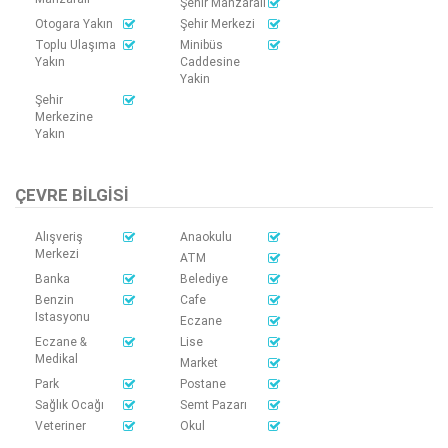
Şehir Manzaralı
Otogara Yakın
Şehir Merkezi
Toplu Ulaşıma
Minibüs
Yakın
Caddesine
Yakin
Şehir
Merkezine
Yakın
ÇEVRE BILGISI
Alışveriş
Anaokulu
Merkezi
ATM
Banka
Belediye
Benzin
Cafe
Istasyonu
Eczane
Eczane &
Lise
Medikal
Market
Park
Postane
Sağlık Ocağı
Semt Pazarı
Veteriner
Okul