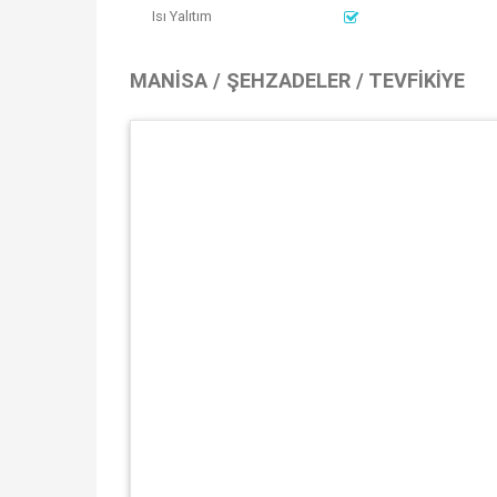
Isı Yalıtım
MANISA / ŞEHZADELER / TEVFIKIYE