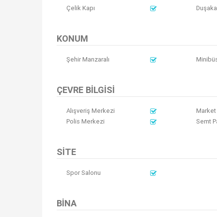
Çelik Kapı
Duşaka
KONUM
Şehir Manzaralı
Minibü
ÇEVRE BILGISI
Alışveriş Merkezi
Market
Polis Merkezi
Semt P
SITE
Spor Salonu
BINA