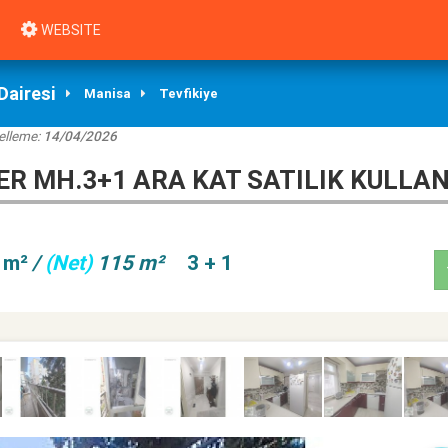
WEBSITE
Dairesi
Manisa
Tevfikiye
elleme:
14/04/2026
R MH.3+1 ARA KAT SATILIK KULLAN
 m²
/
(Net)
115 m²
3 + 1