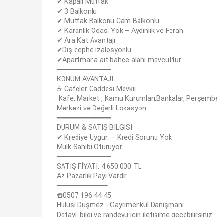
✔ Kapalı Mutfak
✔ 3 Balkonlu
✔ Mutfak Balkonu Cam Balkonlu
✔ Karanlık Odası Yok – Aydınlık ve Ferah
✔ Ara Kat Avantajı
✔Dış cephe izalosyonlu
✔Apartmana ait bahçe alanı mevcuttur.
━━━━━━━━━━━━━━
KONUM AVANTAJI
☕ Cafeler Caddesi Mevkii
️ Kafe, Market , Kamu Kurumları,Bankalar, Perşem
Merkezi ve Değerli Lokasyon
━━━━━━━━━━━━━━
DURUM & SATIŞ BİLGİSİ
✔ Krediye Uygun – Kredi Sorunu Yok
Mülk Sahibi Oturuyor
━━━━━━━━━━━━━━
SATIŞ FİYATI: 4.650.000 TL
Az Pazarlık Payı Vardır
━━━━━━━━━━━━━
☎️0507 196 44 45
Hulusi Düşmez - Gayrimenkul Danışmanı
Detaylı bilgi ve randevu için iletişime geçebilirsiniz