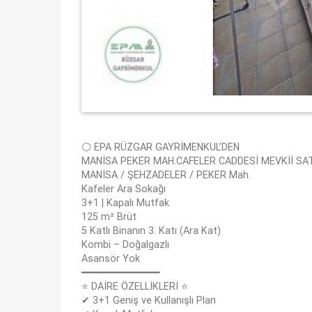
⚪️ EPA RÜZGAR GAYRİMENKUL’DEN
MANİSA PEKER MAH.CAFELER CADDESİ MEVKİİ SATI
MANİSA / ŞEHZADELER / PEKER Mah.
Kafeler Ara Sokağı
3+1 | Kapalı Mutfak
125 m² Brüt
5 Katlı Binanın 3. Katı (Ara Kat)
Kombi – Doğalgazlı
Asansör Yok
━━━━━━━━━━━━━━
⭐ DAİRE ÖZELLİKLERİ ⭐
✔ 3+1 Geniş ve Kullanışlı Plan