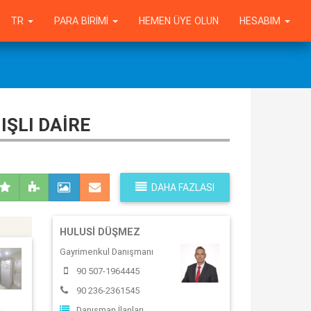
TR
PARA BIRIMI
HEMEN ÜYE OLUN
HESABIM
IŞLI DAIRE
DAHA FAZLASI
HULUSI DÜŞMEZ
Gayrimenkul Danışmanı
90 507-1964445
90 236-2361545
Danışman İlanları