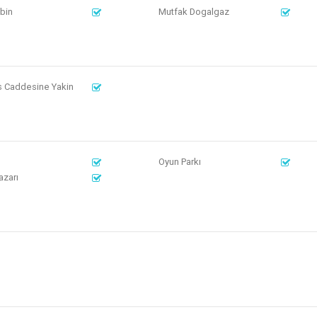
bin
Mutfak Dogalgaz
s Caddesine Yakin
Oyun Parkı
azarı