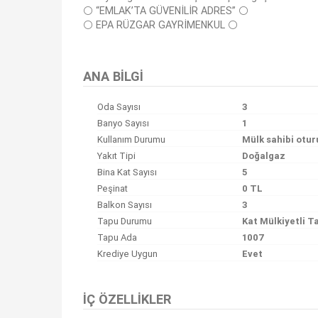
⚪️ “EMLAK’TA GÜVENİLİR ADRES” ⚪️
⚪️ EPA RÜZGAR GAYRİMENKUL ⚪️
Bu ilan
Emlak Asistanım
CRM Programı tarafından otomatik entegre edilmiştir.
ANA BILGI
Oda Sayısı
3
Banyo Sayısı
1
Kullanım Durumu
Mülk sahibi otur
Yakıt Tipi
Doğalgaz
Bina Kat Sayısı
5
Peşinat
0 TL
Balkon Sayısı
3
Tapu Durumu
Kat Mülkiyetli T
Tapu Ada
1007
Krediye Uygun
Evet
İÇ ÖZELLIKLER