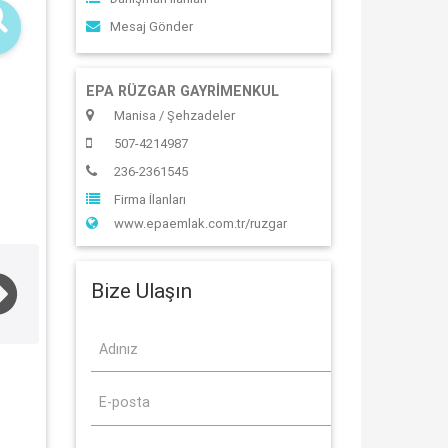
Mesaj Gönder
EPA RÜZGAR GAYRİMENKUL
Manisa / Şehzadeler
507-4214987
236-2361545
Firma İlanları
www.epaemlak.com.tr/ruzgar
Bize Ulaşın