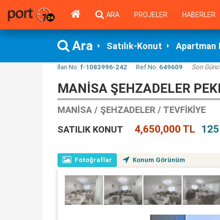
ARA
PROJELER
HABERLER
Ara
Satılık-Konut
Apartman 
İlan No:
f-1083996-242
Ref.No:
649609
Son Günc
MANISA ŞEHZADELER PEKE
MANISA / ŞEHZADELER / TEVFIKIYE
4,650,000 TL
125
SATILIK KONUT
Fotoğraflar
Konum Görünüm