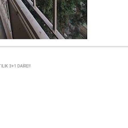
LIK 3+1 DAİRE‼️