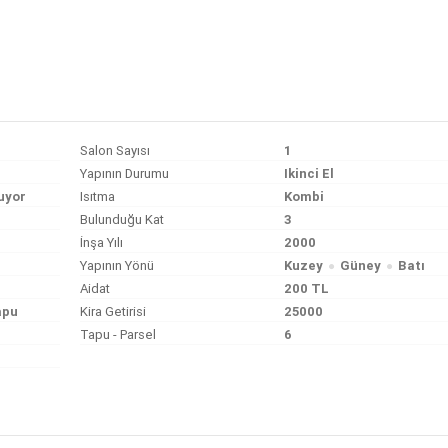
Salon Sayısı
1
Yapının Durumu
Ikinci El
uyor
Isıtma
Kombi
Bulunduğu Kat
3
İnşa Yılı
2000
Yapının Yönü
Kuzey
Güney
Batı
Aidat
200 TL
apu
Kira Getirisi
25000
Tapu - Parsel
6