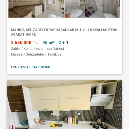
MANISA ŞEHZADELER YARHASANLAR MH. 2+1 KAPALI MUTFAK
ARAKAT DAIRE
3,550,000 TL
95 m²
2 + 1
Satılık / Konut / Apartman Dairesi
Manisa / Şehzadeler / Tevfikiye
EPA RÜZGAR GAYRİMENKUL