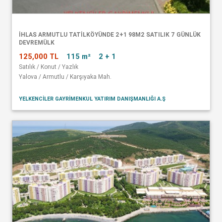
İHLAS ARMUTLU TATİLKÖYÜNDE 2+1 98M2 SATILIK 7 GÜNLÜK
DEVREMÜLK
125,000 TL
115 m²
2 + 1
Satılık / Konut / Yazlık
Yalova / Armutlu / Karşıyaka Mah.
YELKENCİLER GAYRİMENKUL YATIRIM DANIŞMANLIĞI A.Ş