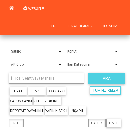
WEBSITE
TR
PARA BIRIMI
HESABIM
Satılık
Konut
Alt Grup
İlan Kategorisi
ARA
TÜM FILTRELER
FIYAT
M²
ODA SAYISI
SALON SAYISI
SITE IÇERISINDE
DEPREME DAYANIKLI
YAPININ ŞEKLI
İNŞA YILI
LISTE
GALERI
LISTE