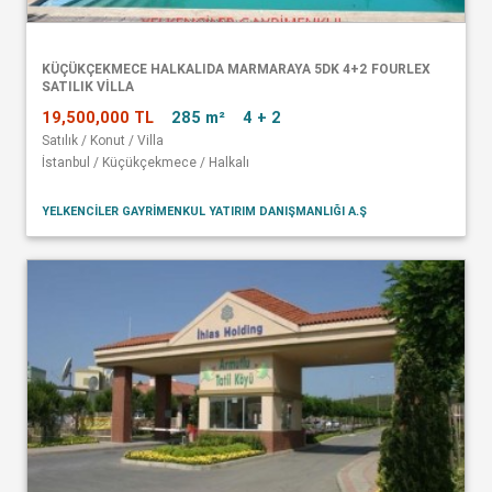
KÜÇÜKÇEKMECE HALKALIDA MARMARAYA 5DK 4+2 FOURLEX
SATILIK VİLLA
19,500,000 TL
285 m²
4 + 2
Satılık / Konut / Villa
İstanbul / Küçükçekmece / Halkalı
YELKENCİLER GAYRİMENKUL YATIRIM DANIŞMANLIĞI A.Ş