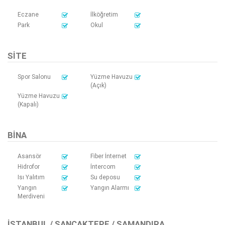
Eczane
İlköğretim
Park
Okul
SITE
Spor Salonu
Yüzme Havuzu
(Açık)
Yüzme Havuzu
(Kapalı)
BINA
Asansör
Fiber İnternet
Hidrofor
İntercom
Isı Yalıtım
Su deposu
Yangın
Yangın Alarmı
Merdiveni
İSTANBUL / SANCAKTEPE / SAMANDIRA