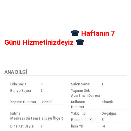
☎
Haftanın 7
Günü Hizmetinizdeyiz
☎
ANA BILGI
Oda Sayısı
3
Salon Sayısı
1
Banyo Sayısı
2
Yapının Şekli
Apartman Dairesi
Yapının Durumu
Ikinci El
Kullanım
Kiracılı
Durumu
Isıtma
Yakıt Tipi
Doğalgaz
Merkezi Sistem (Isı payı Ölçer)
Bulunduğu Kat
5
Bina Kat Sayısı
7
İnşa Yılı
-4