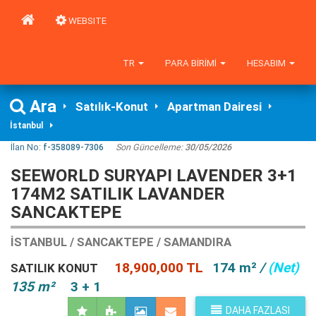
WEBSITE
TR
PARA BIRIMI
HESABIM
Ara
Satılık-Konut
Apartman Dairesi
İstanbul
İlan No:
f-358089-7306
Son Güncelleme:
30/05/2026
SEEWORLD SURYAPI LAVENDER 3+1
174M2 SATILIK LAVANDER
SANCAKTEPE
İSTANBUL / SANCAKTEPE / SAMANDIRA
18,900,000 TL
174 m²
/
(Net)
SATILIK KONUT
135 m²
3 + 1
DAHA FAZLASI