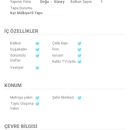
Yapının Yönü
Doğu
Güney
Balkon Sayısı
1
Tapu Durumu
Kat Mülkiyetli Tapu
İÇ ÖZELLIKLER
Balkon
Çelik Kapı
Duşakabin
Fırın
Görüntülü
Isıcam
Diafon
Kablo TV-Uydu
Vestiyer
KONUM
Metroya yakın
Şehir Merkezi
Toplu Ulaşıma
Yakın
ÇEVRE BILGISI