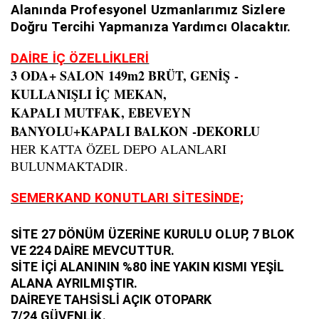
Alanında Profesyonel Uzmanlarımız Sizlere
Doğru Tercihi Yapmanıza Yardımcı Olacaktır.
DAİRE İÇ ÖZELLİKLERİ
3 ODA+ SALON 149m2 BRÜT, GENİŞ -
KULLANIŞLI İÇ MEKAN,
KAPALI MUTFAK, EBEVEYN
BANYOLU+KAPALI BALKON -DEKORLU
HER KATTA ÖZEL DEPO ALANLARI
BULUNMAKTADIR.
SEMERKAND KONUTLARI SİTESİNDE;
SİTE 27 DÖNÜM ÜZERİNE KURULU OLUP, 7 BLOK
VE 224 DAİRE MEVCUTTUR.
SİTE İÇİ ALANININ %80 İNE YAKIN KISMI YEŞİL
ALANA AYRILMIŞTIR.
DAİREYE TAHSİSLİ AÇIK OTOPARK
7/24 GÜVENLİK.