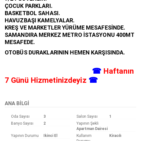
ÇOCUK PARKLARI.
BASKETBOL SAHASI.
HAVUZBAŞI KAMELYALAR.
KREŞ VE MARKETLER YÜRÜME MESAFESİNDE.
SAMANDIRA MERKEZ METRO İSTASYONU 400MT
MESAFEDE.
OTOBÜS DURAKLARININ HEMEN KARŞISINDA.
☎
Haftanın
7 Günü Hizmetinizdeyiz
☎
ANA BILGI
Oda Sayısı
3
Salon Sayısı
1
Banyo Sayısı
2
Yapının Şekli
Apartman Dairesi
Yapının Durumu
Ikinci El
Kullanım
Kiracılı
Durumu