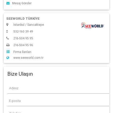
Mesaj Gönder
SEEWORLD TÜRKİYE
İstanbul / Sancaktepe
532-160 39 49
216-504 95 95
216-504 95 96
Firma İlanları
www.seeworld.com.tr
Bize Ulaşın