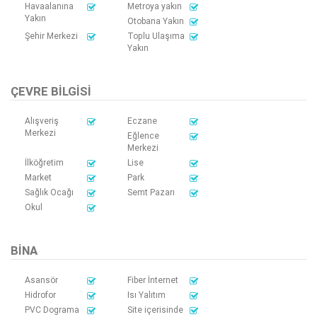
Havaalanına
Metroya yakın
Yakın
Otobana Yakın
Şehir Merkezi
Toplu Ulaşıma
Yakın
ÇEVRE BILGISI
Alışveriş
Eczane
Merkezi
Eğlence
Merkezi
İlköğretim
Lise
Market
Park
Sağlık Ocağı
Semt Pazarı
Okul
BINA
Asansör
Fiber İnternet
Hidrofor
Isı Yalıtım
PVC Dograma
Site içerisinde