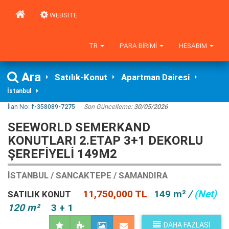
WEBSITE
TR
PARA BIRIMI
HESABIM
Ara
Satılık-Konut
Apartman Dairesi
İstanbul
İlan No:
f-358089-7275
Son Güncelleme:
30/05/2026
SEEWORLD SEMERKAND
KONUTLARI 2.ETAP 3+1 DEKORLU
ŞEREFİYELİ 149M2
İSTANBUL / SANCAKTEPE / SAMANDIRA
11,750,000 TL
149 m²
/
(Net)
SATILIK KONUT
120 m²
3 + 1
DAHA FAZLASI