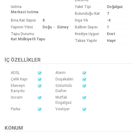
Isıtma
Yakıt Tipi
Doğalgaz
Merkezi Isıtma
Bulunduğu Kat
7
Bina Kat Sayısı
8
İnşa Yılı
-4
Yapının Yönü
Doğu
Güney
Balkon Sayısı
1
Tapu Durumu
Krediye Uygun
Evet
Kat Mülkiyetli Tapu
Takas Yapılır
Hayır
İÇ ÖZELLIKLER
ADSL
Alarm
Çelik Kapı
Duşakabin
Ebeveyn
Görüntülü
Banyolu
Diafon
Isıcam
Mutfak
Dogalgaz
Parke
Vestiyer
KONUM