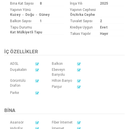
Bina Kat Sayısı
8
İnşa Yılı
2025
Yapının Yönü
Yapının Cephesi
Kuzey
Doğu
Güney
Ön/Arka Cephe
Balkon Sayısı
1
Tuvalet Sayısı
2
Tapu Durumu
Krediye Uygun
Evet
Kat Mülkiyetli Tapu
Takas Yapılır
Hayır
İÇ ÖZELLIKLER
ADSL
Balkon
Duşakabin
Ebeveyn
Banyolu
Görüntülü
Hilton Banyo
Diafon
Panjur
Parke
BINA
Asansör
Fiber İnternet
Hidrofor
İnternet