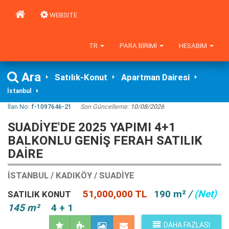
WEBSITE
TR
PARA BIRIMI
HESABIM
Ara
Satılık-Konut
Apartman Dairesi
İstanbul
İlan No:
f-1097646-21
Son Güncelleme:
10/08/2026
SUADİYE'DE 2025 YAPIMI 4+1
BALKONLU GENİŞ FERAH SATILIK
DAİRE
İSTANBUL / KADIKÖY / SUADIYE
51,000,000 TL
190 m²
/
(Net)
SATILIK KONUT
145 m²
4 + 1
DAHA FAZLASI