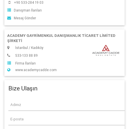
+90 533-284 19 03
Danışman İlanları
Mesaj Gönder
ACADEMY GAYRİMENKUL DANIŞMANLIK TİCARET LİMİTED
ŞİRKETİ
İstanbul / Kadıköy
533-133 88 89
Firma İlanları
www.academycadde.com
Bize Ulaşın