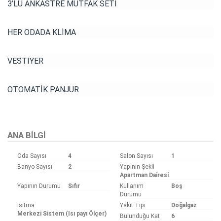
3’LÜ ANKASTRE MUTFAK SETİ
HER ODADA KLİMA
VESTİYER
OTOMATİK PANJUR
ANA BILGI
Oda Sayısı
4
Salon Sayısı
1
Banyo Sayısı
2
Yapının Şekli
Apartman Dairesi
Yapının Durumu
Sıfır
Kullanım
Boş
Durumu
Isıtma
Yakıt Tipi
Doğalgaz
Merkezi Sistem (Isı payı Ölçer)
Bulunduğu Kat
6