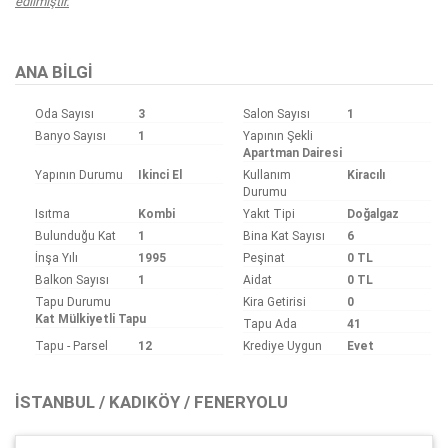
edilmiştir.
ANA BILGI
Oda Sayısı
3
Salon Sayısı
1
Banyo Sayısı
1
Yapının Şekli
Apartman Dairesi
Yapının Durumu
Ikinci El
Kullanım
Kiracılı
Durumu
Isıtma
Kombi
Yakıt Tipi
Doğalgaz
Bulunduğu Kat
1
Bina Kat Sayısı
6
İnşa Yılı
1995
Peşinat
0 TL
Balkon Sayısı
1
Aidat
0 TL
Tapu Durumu
Kira Getirisi
0
Kat Mülkiyetli Tapu
Tapu Ada
41
Tapu - Parsel
12
Krediye Uygun
Evet
İSTANBUL / KADIKÖY / FENERYOLU