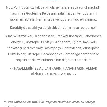
Not:
Portföyümüz tek yetkili olarak tarafımızca sunulmaktadır.
Taşınmaz Gösterme Belgesi imzalanmadan yer gösterimi
yapılmamaktadır. Herhangi bir yer gösterim ücreti alınmaz.
Kadıköy’de satılık ya da kiralık bir daire mi arıyorsunuz?
Suadiye, Kazasker, Caddebostan, Erenköy, Bostancı, Fenerbahçe,
Feneryolu, Göztepe, 19 Mayıs, Acıbadem, Eğitim, Koşuyolu,
Kozyatağı, Merdivenköy, Rasimpaşa, Sahrayıcedit, Zühtüpaşa,
Dumlupınar, Fikirtepe, Hasanpaşa ve Osmanağa semtlerinde
hayalinizdeki evi bulmanız için doğru adrestesiniz!
<< HAYALLERİNİZE AÇILAN KAPININ ANAHTARINI ALMAK
BİZİMLE SADECE BİR ADIM >>
Bu ilan
Emlak Asistanım
CRM Programı tarafından otomatik entegre