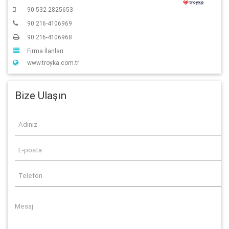
90 532-2825653
90 216-4106969
90 216-4106968
Firma İlanları
www.troyka.com.tr
Bize Ulaşın