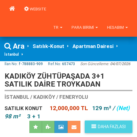
WEBSITE
TR
PARA BIRIMI
HESABIM
Ara
Satılık-Konut
Apartman Dairesi
İstanbul
İlan No:
f-788883-909
Ref.No:
657473
Son Güncelleme:
04/07/2026
KADIKÖY ZÜHTÜPAŞADA 3+1
SATILIK DAİRE TROYKADAN
İSTANBUL / KADIKÖY / FENERYOLU
12,000,000 TL
129 m²
/
(Net)
SATILIK KONUT
98 m²
3 + 1
DAHA FAZLASI