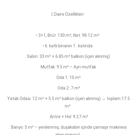
 Daire Özellikleri:
• 3+1, Brüt: 130 m², Net: 98.12 m²
• 6. katlı binanın 1 . katında
. Salon: 33 m² + 6.85 m² balkon (içeri alınmış)
. Mutfak: 9.5 m² – Ayrı mutfak
. Oda 1: 10 m²
. Oda 2: 7 m²
. Yatak Odası: 12 m² + 5.5 m² balkon (içeri alınmış) → toplam 17.5
m²
. Antre + Hol: 9.27 m²
. Banyo: 5 m² – yenilenmiş, duşakabin içinde çamaşır makinesi
alanı mevcut