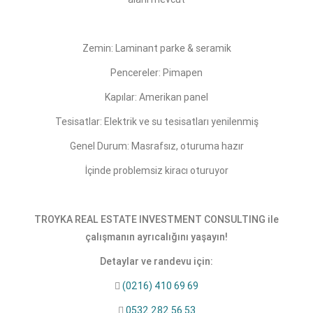
Zemin: Laminant parke & seramik
Pencereler: Pimapen
Kapılar: Amerikan panel
Tesisatlar: Elektrik ve su tesisatları yenilenmiş
Genel Durum: Masrafsız, oturuma hazır
İçinde problemsiz kiracı oturuyor
TROYKA REAL ESTATE INVESTMENT CONSULTING ile
çalışmanın ayrıcalığını yaşayın!
Detaylar ve randevu için:

(0216) 410 69 69

0532 282 56 53