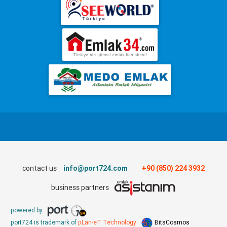
contact us
info@port724.com
+90 (850) 224 3932
business partners
powered by
port724 is trademark of
pLan-eT Technology
BitsCosmos