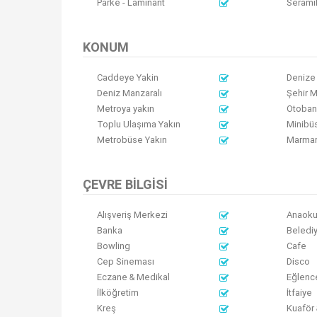
Parke - Laminant
Serami
KONUM
Caddeye Yakin
Denize 
Deniz Manzaralı
Şehir M
Metroya yakın
Otoban
Toplu Ulaşıma Yakın
Minibü
Metrobüse Yakın
Marmar
ÇEVRE BILGISI
Alışveriş Merkezi
Anaoku
Banka
Beledi
Bowling
Cafe
Cep Sineması
Disco
Eczane & Medikal
Eğlenc
İlköğretim
İtfaiye
Kreş
Kuaför 