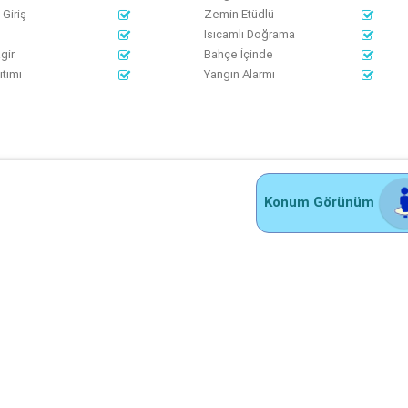
Giriş
Zemin Etüdlü
Isıcamlı Doğrama
gir
Bahçe İçinde
ıtımı
Yangın Alarmı
Konum Görünüm