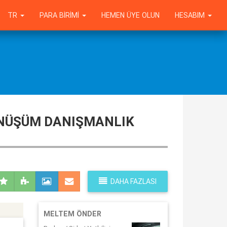
TR
PARA BIRIMI
HEMEN ÜYE OLUN
HESABIM
DÖNÜŞÜM DANIŞMANLIK
DAHA FAZLASI
MELTEM ÖNDER