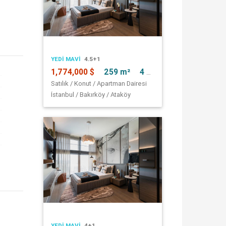
YEDI MAVI
4.5+1
1,774,000 $
259 m²
4 + 2
Satılık / Konut / Apartman Dairesi
İstanbul / Bakırköy / Ataköy
YEDI MAVI
4+1