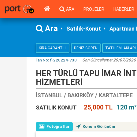
ARA
PROJELER
HABERLER
Ara
Satılık-Konut
Apartman 
KIRA GARANTILI
DENIZ GÖREN
TATIL EMLAKLARI
İlan No:
f-220224-730
Son Güncelleme:
29/07/2026
HER TÜRLÜ TAPU İMAR İN
HİZMETLERİ
İSTANBUL / BAKIRKÖY / KARTALTEPE
25,000 TL
120 m²
SATILIK KONUT
Fotoğraflar
Konum Görünüm