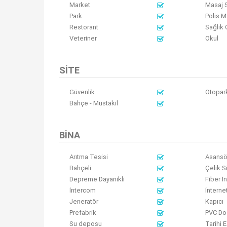
Market
Masaj 
Park
Polis M
Restorant
Sağlık 
Veteriner
Okul
SITE
Güvenlik
Otopark
Bahçe - Müstakil
BINA
Arıtma Tesisi
Asansö
Bahçeli
Çelik S
Depreme Dayanikli
Fiber İ
İntercom
İnterne
Jeneratör
Kapıcı
Prefabrik
PVC Do
Su deposu
Tarihi 