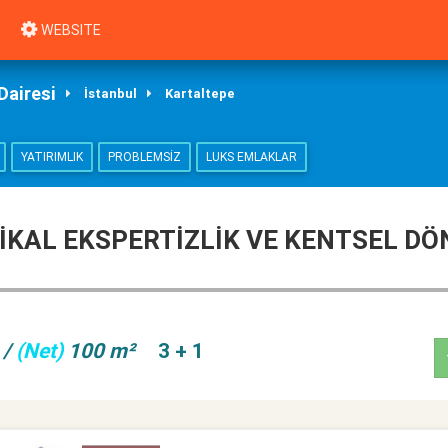
WEBSITE
Dairesi
İstanbul
Kartaltepe
YATIRIMLIK
PROBLEMSIZ
LUKS EMLAKLAR
TİKAL EKSPERTİZLİK VE KENTSEL 
/
(Net)
100 m²
3 + 1