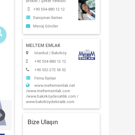
Broker / Şirket Yetkilisi
+90 554-880 12 12
Danışman İlanları
Mesaj Gönder
MELTEM EMLAK
İstanbul / Bakırköy
+90 554-880 12 12
+90 532-272 56 52
Firma İlanları
www.meltememlak.net
/www.meltememlak.com
/www.bakirköydesatilik.com /
www.bakirköydekiralik.com
Bize Ulaşın