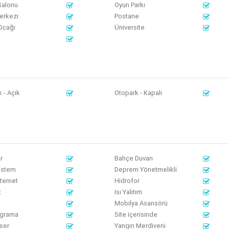
Salonu
Oyun Parkı
erkezi
Postane
Ocağı
Üniversite
 - Açık
Otopark - Kapalı
r
Bahçe Duvarı
istem
Deprem Yönetmelikli
nternet
Hidrofor
t
Isı Yalıtım
Mobilya Asansörü
grama
Site içerisinde
Eser
Yangın Merdiveni