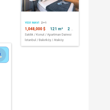
YEDI MAVI
2+1
1,048,000 $
121 m²
2 + 1
Satılık / Konut / Apartman Dairesi
İstanbul / Bakırköy / Ataköy