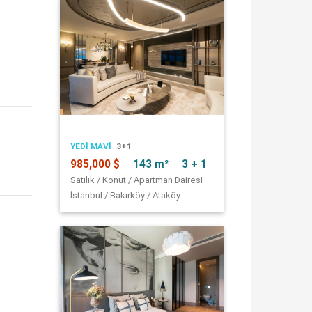
YEDI MAVI
3+1
985,000 $
143 m²
3 + 1
Satılık / Konut / Apartman Dairesi
İstanbul / Bakırköy / Ataköy