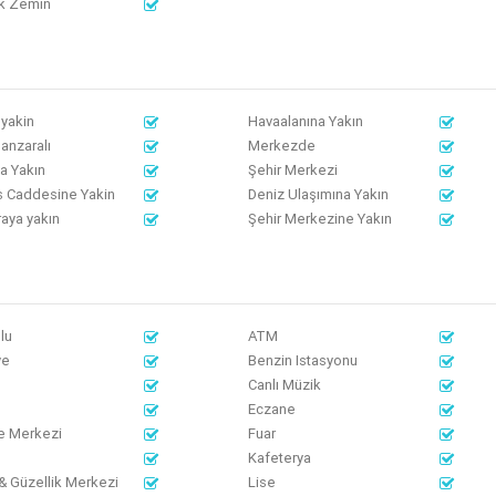
k Zemin
yakin
Havaalanına Yakın
anzaralı
Merkezde
a Yakın
Şehir Merkezi
s Caddesine Yakin
Deniz Ulaşımına Yakın
aya yakın
Şehir Merkezine Yakın
lu
ATM
ye
Benzin Istasyonu
Canlı Müzik
Eczane
e Merkezi
Fuar
Kafeterya
& Güzellik Merkezi
Lise