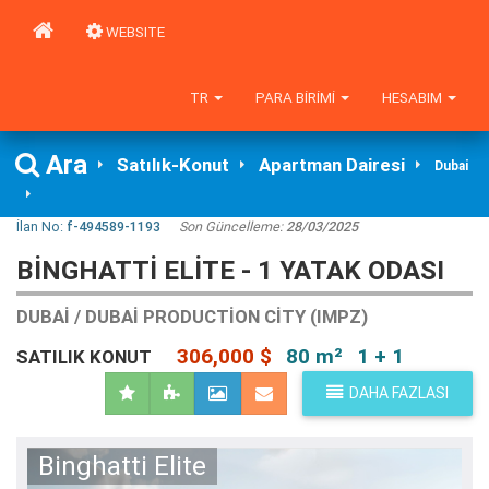
WEBSITE
TR
PARA BIRIMI
HESABIM
Ara
Satılık-Konut
Apartman Dairesi
Dubai
İlan No:
f-494589-1193
Son Güncelleme:
28/03/2025
BINGHATTI ELITE - 1 YATAK ODASI
DUBAI / DUBAI PRODUCTION CITY (IMPZ)
306,000 $
80 m²
1 + 1
SATILIK KONUT
DAHA FAZLASI
Binghatti Elite