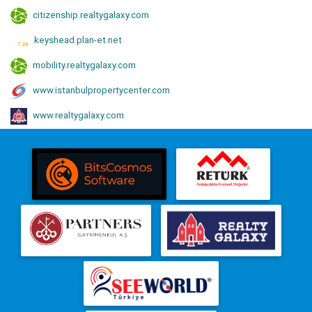
citizenship.realtygalaxy.com
keyshead.plan-et.net
mobility.realtygalaxy.com
www.istanbulpropertycenter.com
www.realtygalaxy.com