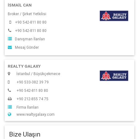
İSMAIL CAN
Broker / Şirket Yetkilisi
+90 542-811 80 80
+90 542-811 80 80
Danışman İlanları
Mesaj Gönder
REALTY GALAXY
İstanbul / Büyükçekmece
+90 533-382 39 79
+90 542-811 80 80
+90 212-855 74 75
Firma İlanları
www.realtygalaxy.com
Bize Ulaşın