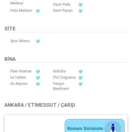
Merkezi
Oyun Parkı
Polis Merkezi
Semt Pazarı
SITE
Spor Salonu
BINA
Fiber İnternet
Hidrofor
Isı Yalıtım
PVC Dograma
Su deposu
Yangın
Merdiveni
ANKARA / ETIMESGUT / ÇARŞI
Konum Görünüm