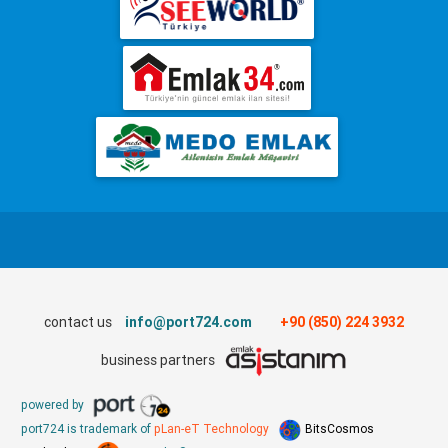
contact us
info@port724.com
+90 (850) 224 3932
business partners
powered by
port724 is trademark of
pLan-eT Technology
BitsCosmos