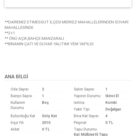
**DAİREMİZ ETİMESGUT İLÇESİ MERKEZ MAHALLELERİNDEN SÜVARİ
MAHALLESİNDE
**2+1
** ÖNÜ AÇIK,BAHÇE MANZARALI
**BİNANIN ÇATI VE DUVAR YALITIMI YENİ YAPILDI.
Bu ilan
Emlak Asistanım
CRM Programı tarafından otomatik entegre edilmiştir.
ANA BILGI
Oda Sayısı
2
Salon Sayısı
1
Banyo Sayısı
1
Yapının Durumu
Ikinci El
Kullanım
Boş
Isıtma
Kombi
Durumu
Yakıt Tipi
Doğalgaz
Bulunduğu Kat
Giriş Kat
Bina Kat Sayısı
4
İnşa Yılı
2010
Peşinat
0 TL
Aidat
0 TL
Tapu Durumu
Kat Mülkiyetli Tapu