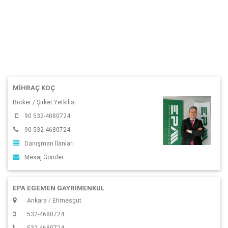
MIHRAÇ KOÇ
Broker / Şirket Yetkilisi
90 532-4080724
90 532-4680724
Danışman İlanları
Mesaj Gönder
EPA EGEMEN GAYRİMENKUL
Ankara / Etimesgut
532-4680724
532-4680724