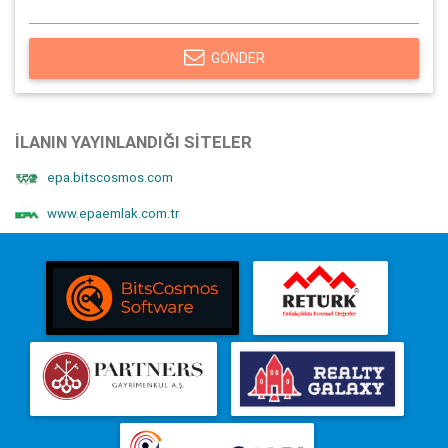
GÖNDER
İLANIN YAYINLANDIĞI SITELER
epa.bitscosmos.com
www.epaemlak.com.tr