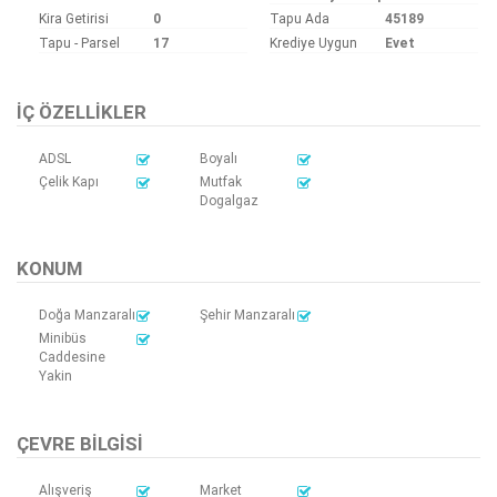
Kira Getirisi
0
Tapu Ada
45189
Tapu - Parsel
17
Krediye Uygun
Evet
İÇ ÖZELLIKLER
ADSL
Boyalı
Çelik Kapı
Mutfak
Dogalgaz
KONUM
Doğa Manzaralı
Şehir Manzaralı
Minibüs
Caddesine
Yakin
ÇEVRE BILGISI
Alışveriş
Market