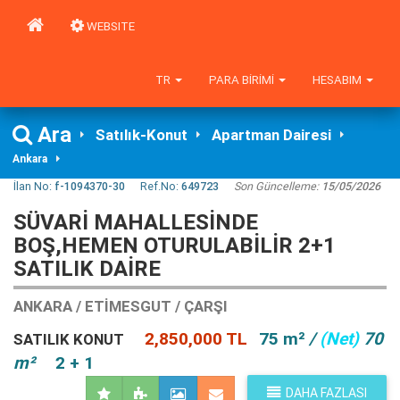
WEBSITE
TR
PARA BIRIMI
HESABIM
Ara
Satılık-Konut
Apartman Dairesi
Ankara
İlan No:
f-1094370-30
Ref.No:
649723
Son Güncelleme:
15/05/2026
SÜVARİ MAHALLESİNDE
BOŞ,HEMEN OTURULABİLİR 2+1
SATILIK DAİRE
ANKARA / ETIMESGUT / ÇARŞI
2,850,000 TL
75 m²
/
(Net)
70
SATILIK KONUT
m²
2 + 1
DAHA FAZLASI