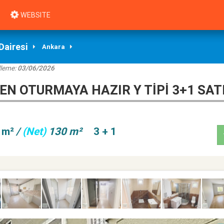
WEBSITE
Dairesi
Ankara
lleme:
03/06/2026
N OTURMAYA HAZIR Y TİPİ 3+1 SATI
 m²
/
(Net)
130 m²
3 + 1