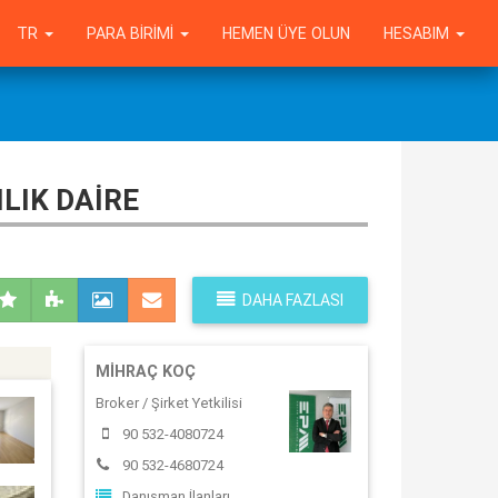
TR
PARA BIRIMI
HEMEN ÜYE OLUN
HESABIM
LIK DAİRE
DAHA FAZLASI
MIHRAÇ KOÇ
Broker / Şirket Yetkilisi
90 532-4080724
90 532-4680724
Danışman İlanları