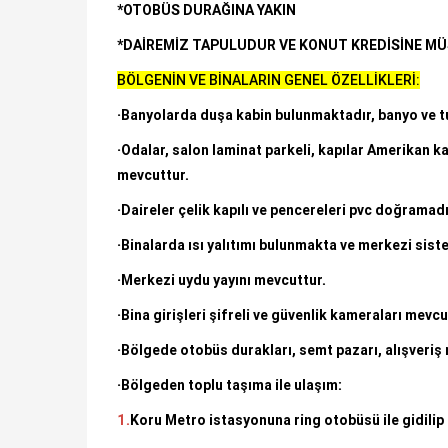
*OTOBÜS DURAĞINA YAKIN
*DAİREMİZ TAPULUDUR VE KONUT KREDİSİNE MÜ
BÖLGENİN VE BİNALARIN GENEL ÖZELLİKLERİ:
·
Banyolarda duşa kabin bulunmaktadır, banyo ve tu
·Odalar, salon laminat parkeli, kapılar Amerikan k
mevcuttur.
·Daireler çelik kapılı ve pencereleri pvc doğramadı
·Binalarda ısı yalıtımı bulunmakta ve merkezi sistem
·Merkezi uydu yayını mevcuttur.
·Bina girişleri şifreli ve güvenlik kameraları mevcu
·Bölgede otobüs durakları, semt pazarı, alışveriş m
·Bölgeden toplu taşıma ile ulaşım:
1.
Koru Metro istasyonuna ring otobüsü ile gidili