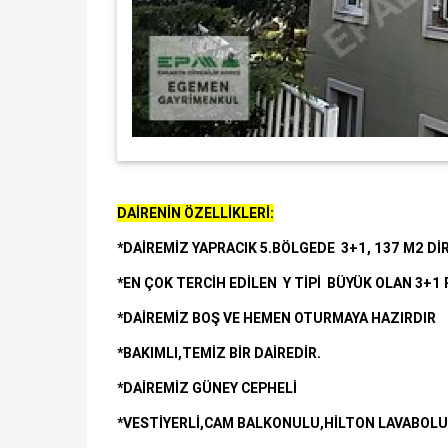
DAİRENİN ÖZELLİKLERİ:
*DAİREMİZ YAPRACIK 5.BÖLGEDE 3+1, 137 M2 DİR
*EN ÇOK TERCİH EDİLEN Y TİPİ BÜYÜK OLAN 3+1
*DAİREMİZ BOŞ VE HEMEN OTURMAYA HAZIRDIR
*BAKIMLI,TEMİZ BİR DAİREDİR.
*DAİREMİZ GÜNEY CEPHELİ
*VESTİYERLİ,CAM BALKONULU,HİLTON LAVABOLU