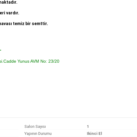
maktadır.
ri vardır.
havası temiz bir semttir.
L
esi.Cadde Yunus AVM No: 23/20
Salon Sayısı
1
Yapının Durumu
Ikinci El