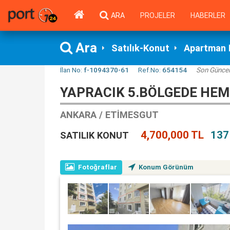
ARA
PROJELER
HABERLER
Ara
Satılık-Konut
Apartman 
İlan No:
f-1094370-61
Ref.No:
654154
Son Günce
YAPRACIK 5.BÖLGEDE HEME
ANKARA / ETIMESGUT
4,700,000 TL
137
SATILIK KONUT
Fotoğraflar
Konum Görünüm