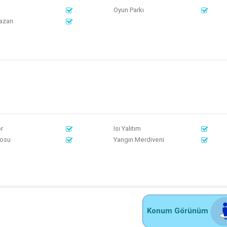
Oyun Parkı
azarı
r
Isı Yalıtım
osu
Yangın Merdiveni
Konum Görünüm