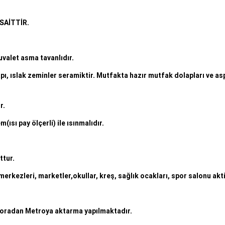
SAİTTİR.
valet asma tavanlıdır
.
apı, ıslak zeminler seramiktir. Mutfakta hazır mutfak dolapları ve as
r.
(ısı pay ölçerli) ile ısınmalıdır.
ttur.
erkezleri, marketler,okullar, kreş, sağlık ocakları, spor salonu akti
p oradan Metroya aktarma yapılmaktadır.