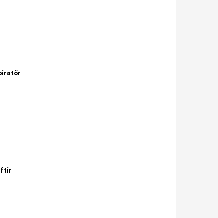
piratör
ftir