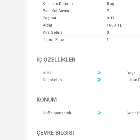
Kullanım Durumu
Boş
Bina Kat Sayısı
7
Peşinat
0 TL
Aidat
1650 TL
Kira Getirisi
0
Tapu - Parsel
1
İÇ ÖZELLIKLER
ADSL
Boyalı
Duşakabin
Hilton 
KONUM
Doğa Manzaralı
Şehir M
ÇEVRE BILGISI