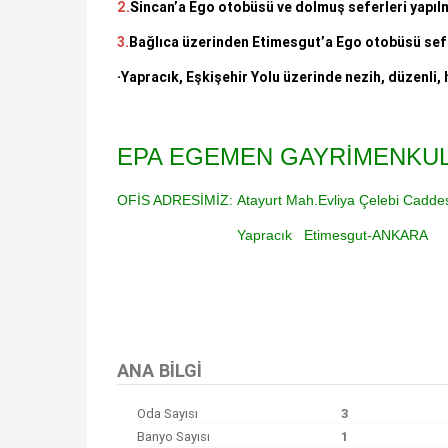
2.
Sincan’a Ego otobüsü ve dolmuş seferleri yapıl
3.
Bağlıca üzerinden Etimesgut’a Ego otobüsü sefe
·Yapracık, Eşkişehir Yolu üzerinde nezih, düzenli, 
EPA EGEMEN GAYRİMENKU
OFİS ADRESİMİZ:
Atayurt Mah.Evliya Çelebi Cadd
Yapracık Etimesgut-ANKARA
Bu ilan
Emlak Asistanım
CRM Programı tarafından otomatik entegre edilmiştir.
ANA BILGI
Oda Sayısı
3
Banyo Sayısı
1