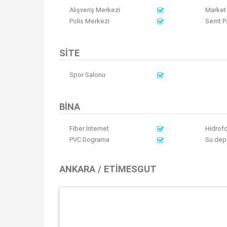
Alışveriş Merkezi
Market
Polis Merkezi
Semt P
SITE
Spor Salonu
BINA
Fiber İnternet
Hidrofo
PVC Dograma
Su dep
ANKARA / ETIMESGUT