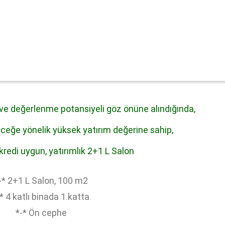
e değerlenme potansiyeli göz önüne alındığında,
eceğe yönelik yüksek yatırım değerine sahip,
, kredi uygun, yatırımlık 2+1 L Salon
-* 2+1 L Salon, 100 m2
* 4 katlı binada 1.katta
*-* Ön cephe