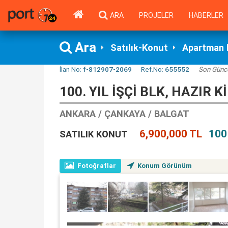
ARA
PROJELER
HABERLER
Ara
Satılık-Konut
Apartman 
İlan No:
f-812907-2069
Ref.No:
655552
Son Günc
100. YIL İŞÇI BLK, HAZIR 
ANKARA / ÇANKAYA / BALGAT
6,900,000 TL
100
SATILIK KONUT
Fotoğraflar
Konum Görünüm