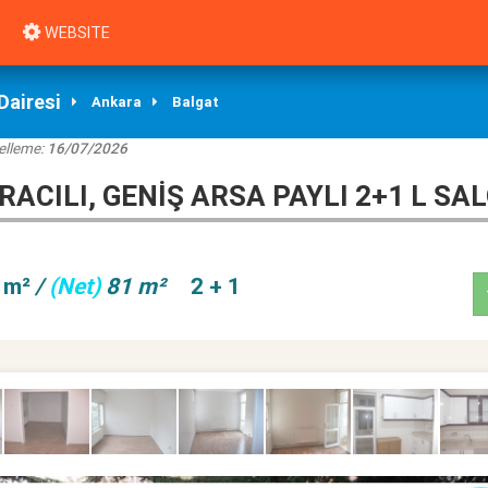
WEBSITE
Dairesi
Ankara
Balgat
elleme:
16/07/2026
KIRACILI, GENIŞ ARSA PAYLI 2+1 L SA
 m²
/
(Net)
81 m²
2 + 1