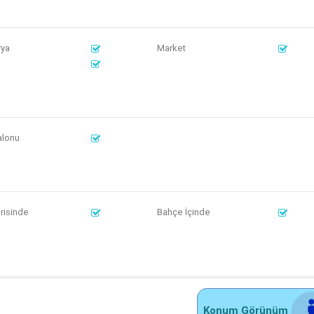
rya
Market
alonu
erisinde
Bahçe İçinde
Konum Görünüm