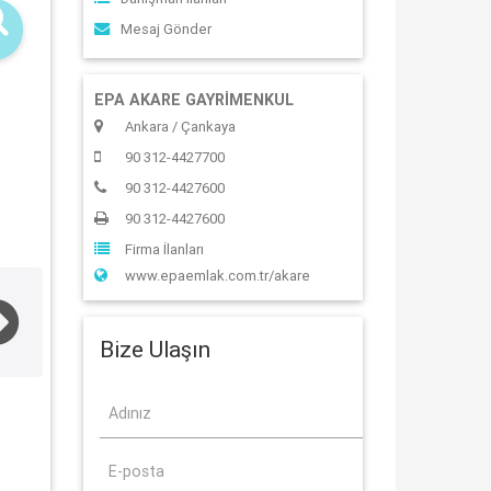
Mesaj Gönder
EPA AKARE GAYRİMENKUL
Ankara / Çankaya
90 312-4427700
90 312-4427600
90 312-4427600
Firma İlanları
www.epaemlak.com.tr/akare
Bize Ulaşın