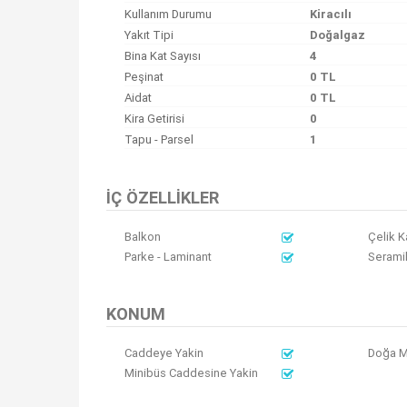
Kullanım Durumu
Kiracılı
Yakıt Tipi
Doğalgaz
Bina Kat Sayısı
4
Peşinat
0 TL
Aidat
0 TL
Kira Getirisi
0
Tapu - Parsel
1
İÇ ÖZELLIKLER
Balkon
Çelik K
Parke - Laminant
Serami
KONUM
Caddeye Yakin
Doğa M
Minibüs Caddesine Yakin