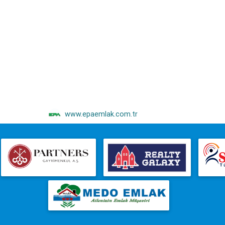
www.epaemlak.com.tr