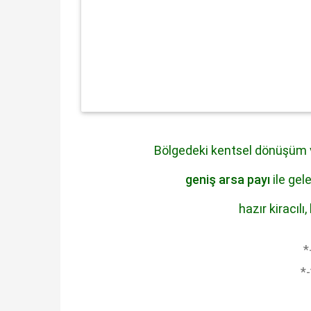
Bölgedeki kentsel dönüşüm v
geniş arsa payı
ile gel
hazır kiracılı
*
*-