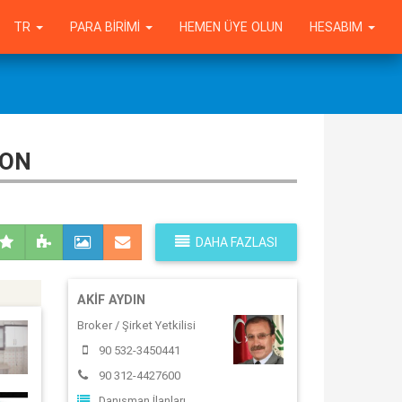
TR
PARA BIRIMI
HEMEN ÜYE OLUN
HESABIM
LON
DAHA FAZLASI
AKIF AYDIN
Broker / Şirket Yetkilisi
90 532-3450441
90 312-4427600
Danışman İlanları