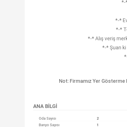
*-
*-* E
*-* 
*-* Alış veriş me
*-* Şuan ki
*
Not: Firmamız Yer Gösterme B
Bu ilan
Emlak Asistanım
CRM Programı tarafından otomatik entegre edilmiştir.
ANA BILGI
Oda Sayısı
2
Banyo Sayısı
1