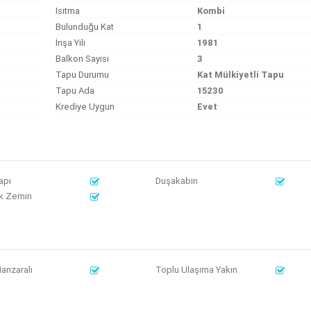
Isıtma
Kombi
Bulunduğu Kat
1
İnşa Yılı
1981
Balkon Sayısı
3
Tapu Durumu
Kat Mülkiyetli Tapu
Tapu Ada
15230
Krediye Uygun
Evet
apı
Duşakabin
k Zemin
anzaralı
Toplu Ulaşıma Yakın