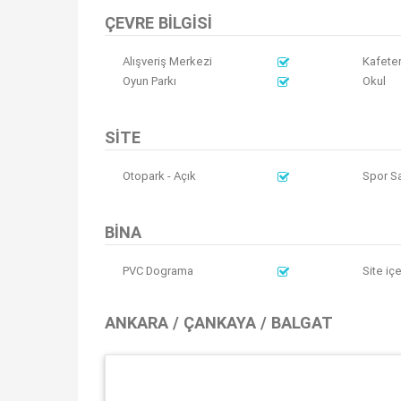
ÇEVRE BILGISI
Alışveriş Merkezi
Kafete
Oyun Parkı
Okul
SITE
Otopark - Açık
Spor S
BINA
PVC Dograma
Site iç
ANKARA / ÇANKAYA / BALGAT