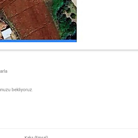
arla
nunuzu bekliyoruz.
Kaks (Emsal)