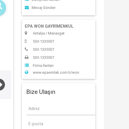
Mesaj Gönder
EPA WON GAYRİMENKUL
Antalya / Manavgat
533-1335507
533-1335507
533-1335507
Firma İlanları
www.epaemlak.com.tr/won
Bize Ulaşın