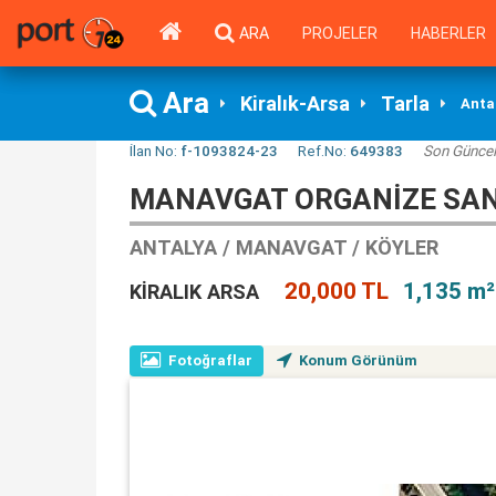
ARA
PROJELER
HABERLER
Ara
Kiralık-Arsa
Tarla
Anta
İlan No:
f-1093824-23
Ref.No:
649383
Son Günce
MANAVGAT ORGANIZE SANA
ANTALYA / MANAVGAT / KÖYLER
20,000 TL
1,135 m²
KIRALIK ARSA
Fotoğraflar
Konum Görünüm