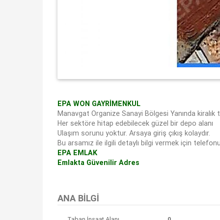
EPA WON GAYRİMENKUL
Manavgat Organize Sanayi Bölgesi Yanında kiralık t
Her sektöre hitap edebilecek güzel bir depo alanı
Ulaşım sorunu yoktur. Arsaya giriş çıkış kolaydır.
Bu arsamız ile ilgili detaylı bilgi vermek için telefo
EPA EMLAK
Emlakta Güvenilir Adres
Bu ilan
Emlak Asistanım
CRM Programı tarafından otomatik entegre edilmiştir.
ANA BILGI
Taban İnşaat Alanı
0