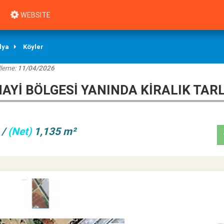
WEBSITE
lya
Köyler
lleme:
11/04/2026
YI BÖLGESI YANINDA KIRALIK TAR
/
(Net)
1,135 m²