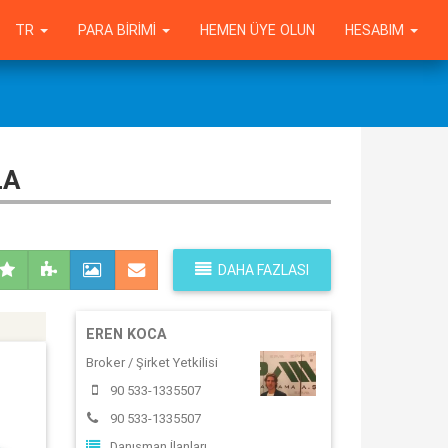
TR
PARA BIRIMI
HEMEN ÜYE OLUN
HESABIM
LA
DAHA FAZLASI
EREN KOCA
Broker / Şirket Yetkilisi
90 533-1335507
90 533-1335507
Danışman İlanları