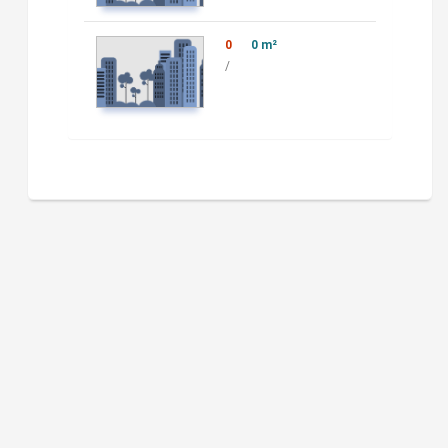
0
0 m²
/