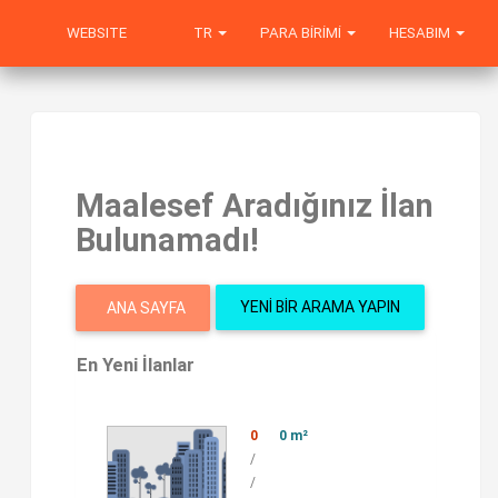
WEBSITE
TR
PARA BIRIMI
HESABIM
Maalesef Aradığınız İlan
Bulunamadı!
YENI BIR ARAMA YAPIN
ANA SAYFA
En Yeni İlanlar
0
0 m²
/
/