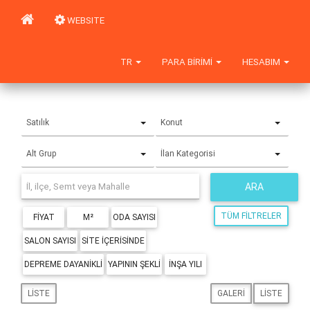
WEBSITE
TR
PARA BIRIMI
HESABIM
Satılık
Konut
Alt Grup
İlan Kategorisi
ARA
TÜM FILTRELER
FIYAT
M²
ODA SAYISI
SALON SAYISI
SITE IÇERISINDE
DEPREME DAYANIKLI
YAPININ ŞEKLI
İNŞA YILI
LISTE
GALERI
LISTE