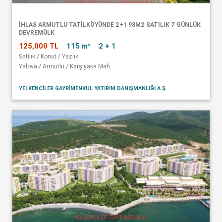
İHLAS ARMUTLU TATİLKÖYÜNDE 2+1 98M2 SATILIK 7 GÜNLÜK
DEVREMÜLK
125,000 TL
115 m²
2 + 1
Satılık / Konut / Yazlık
Yalova / Armutlu / Karşıyaka Mah.
YELKENCİLER GAYRİMENKUL YATIRIM DANIŞMANLIĞI A.Ş