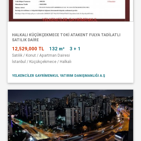
HALKALI KÜÇÜKÇEKMECE TOKİ ATAKENT FULYA TADİLATLI
SATILIK DAİRE
12,529,000 TL
132 m²
3 + 1
Satılık / Konut / Apartman Dairesi
İstanbul / Küçükçekmece / Halkalı
YELKENCİLER GAYRİMENKUL YATIRIM DANIŞMANLIĞI A.Ş