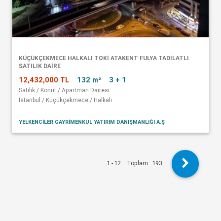
KÜÇÜKÇEKMECE HALKALI TOKİ ATAKENT FULYA TADİLATLI
SATILIK DAİRE
12,432,000 TL
132 m²
3 + 1
Satılık / Konut / Apartman Dairesi
İstanbul / Küçükçekmece / Halkalı
YELKENCİLER GAYRİMENKUL YATIRIM DANIŞMANLIĞI A.Ş
1 - 12
Toplam:
193