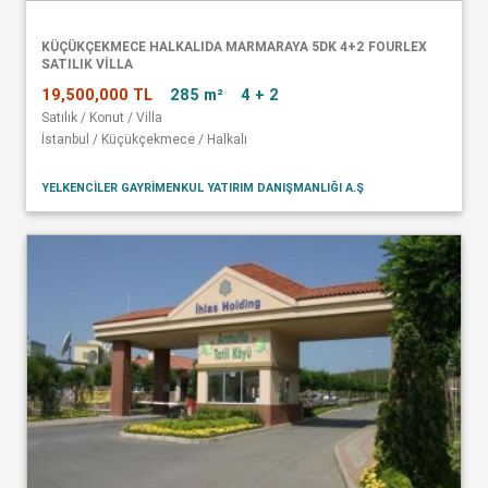
KÜÇÜKÇEKMECE HALKALIDA MARMARAYA 5DK 4+2 FOURLEX
SATILIK VİLLA
19,500,000 TL
285 m²
4 + 2
Satılık / Konut / Villa
İstanbul / Küçükçekmece / Halkalı
YELKENCİLER GAYRİMENKUL YATIRIM DANIŞMANLIĞI A.Ş