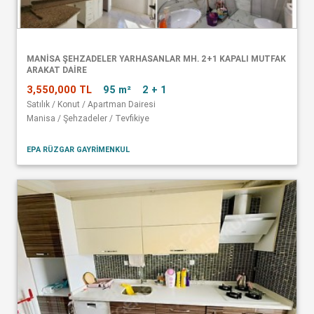
MANISA ŞEHZADELER YARHASANLAR MH. 2+1 KAPALI MUTFAK
ARAKAT DAIRE
3,550,000 TL
95 m²
2 + 1
Satılık / Konut / Apartman Dairesi
Manisa / Şehzadeler / Tevfikiye
EPA RÜZGAR GAYRİMENKUL