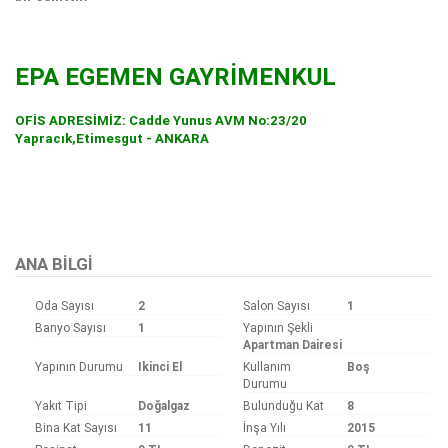
EPA EGEMEN GAYRİMENKUL
OFİS ADRESİMİZ: Cadde Yunus AVM No:23/20
Yapracık,Etimesgut - ANKARA
Bu ilan
Emlak Asistanım
CRM Programı tarafından otomatik entegre edilmiştir.
ANA BILGI
Oda Sayısı
2
Salon Sayısı
1
Banyo Sayısı
1
Yapının Şekli
Apartman Dairesi
Yapının Durumu
Ikinci El
Kullanım
Boş
Durumu
Yakıt Tipi
Doğalgaz
Bulunduğu Kat
8
Bina Kat Sayısı
11
İnşa Yılı
2015