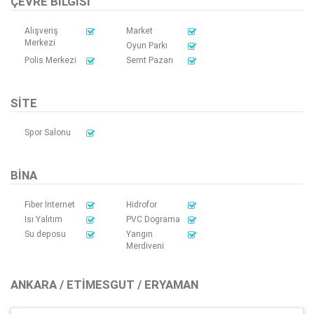
ÇEVRE BILGISI
Alışveriş
Market
Merkezi
Oyun Parkı
Polis Merkezi
Semt Pazarı
SITE
Spor Salonu
BINA
Fiber İnternet
Hidrofor
Isı Yalıtım
PVC Dograma
Su deposu
Yangın
Merdiveni
ANKARA / ETIMESGUT / ERYAMAN