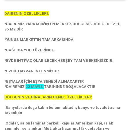
DAİRENİN ÖZELLİKLERİ:
*DAİREMİZ YAPRACIK'IN EN MERKEZ BÖLGESİ 2.BÖLGEDE 2+1,
85 M2 DİR
*YUNUS MARKET'İN TAM ARKASINDA
*BAĞLICA YOLU ÜZERİNDE
*EVDE İHTİYAÇ OLABİLECEK HERŞEY TAM VE EKSİKSİZDİR.
*EVCİL HAYVAN İSTENMİYOR.
*EŞYALAR İÇİN EŞYA SENEDİ ALINACAKTIR
*DAİREMİZ
22 MAYIS
TARİHİNDE BOŞALACAKTIR
BÖLGENİN VE BİNALARIN GENEL ÖZELLİKLERİ:
·Banyolarda duşa kabin bulunmaktadır, banyo ve tuvalet asma
tavanlıdır.
·Odalar, salon laminat parkeli, kapılar Amerikan kapı, ıslak
zeminler seramiktir. Mutfakta hazır mutfak dolapları ve