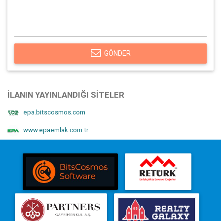
GÖNDER
İLANIN YAYINLANDIĞI SITELER
epa.bitscosmos.com
www.epaemlak.com.tr