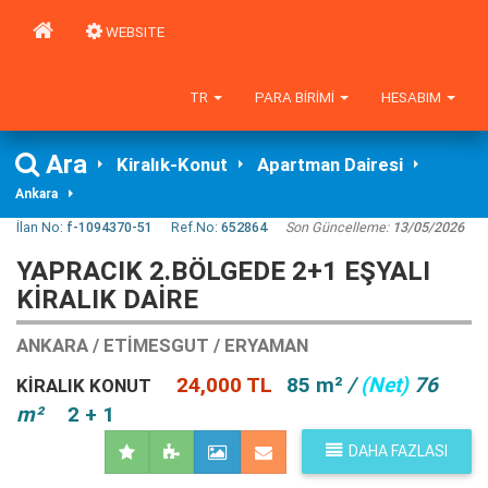
WEBSITE
TR
PARA BIRIMI
HESABIM
Ara
Kiralık-Konut
Apartman Dairesi
Ankara
İlan No:
f-1094370-51
Ref.No:
652864
Son Güncelleme:
13/05/2026
YAPRACIK 2.BÖLGEDE 2+1 EŞYALI
KİRALIK DAİRE
ANKARA / ETIMESGUT / ERYAMAN
24,000 TL
85 m²
/
(Net)
76
KIRALIK KONUT
m²
2 + 1
DAHA FAZLASI