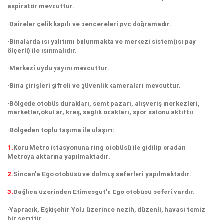
aspiratör mevcuttur.
·Daireler çelik kapılı ve pencereleri pvc doğramadır.
·Binalarda ısı yalıtımı bulunmakta ve merkezi sistem(ısı pay
ölçerli) ile ısınmalıdır.
·Merkezi uydu yayını mevcuttur.
·Bina girişleri şifreli ve güvenlik kameraları mevcuttur.
·Bölgede otobüs durakları, semt pazarı, alışveriş merkezleri,
marketler,okullar, kreş, sağlık ocakları, spor salonu aktiftir
·Bölgeden toplu taşıma ile ulaşım:
1.
Koru Metro istasyonuna ring otobüsü ile gidilip oradan
Metroya aktarma yapılmaktadır.
2.
Sincan’a Ego otobüsü ve dolmuş seferleri yapılmaktadır.
3.
Bağlıca üzerinden Etimesgut’a Ego otobüsü seferi vardır.
·Yapracık, Eşkişehir Yolu üzerinde nezih, düzenli, havası temiz
bir semttir.