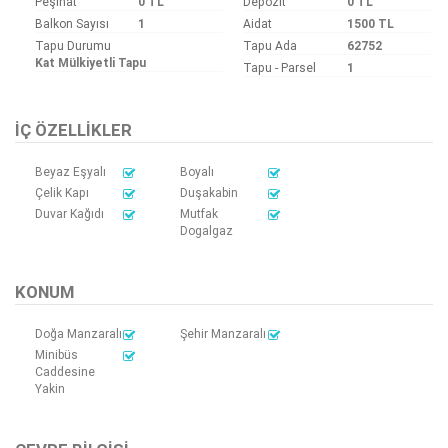
Peşinat
0 TL
Depozit
0 TL
Balkon Sayısı
1
Aidat
1500 TL
Tapu Durumu
Tapu Ada
62752
Kat Mülkiyetli Tapu
Tapu - Parsel
1
İÇ ÖZELLIKLER
Beyaz Eşyalı
Boyalı
Çelik Kapı
Duşakabin
Duvar Kağıdı
Mutfak
Dogalgaz
KONUM
Doğa Manzaralı
Şehir Manzaralı
Minibüs
Caddesine
Yakin