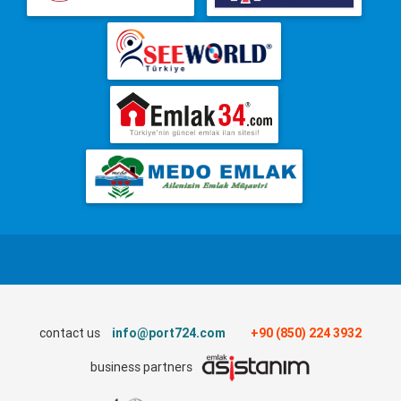
contact us
info@port724.com
+90 (850) 224 3932
business partners