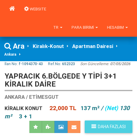
WEBSITE
TR
PARA BIRIMI
HESABIM
Ara
Kiralık-Konut
Apartman Dairesi
Ankara
İlan No:
f-1094370-43
Ref.No:
652323
Son Güncelleme:
07/05/2026
YAPRACIK 6.BÖLGEDE Y TİPİ 3+1
KİRALIK DAİRE
ANKARA / ETIMESGUT
22,000 TL
137 m²
/
(Net)
130
KIRALIK KONUT
m²
3 + 1
DAHA FAZLASI