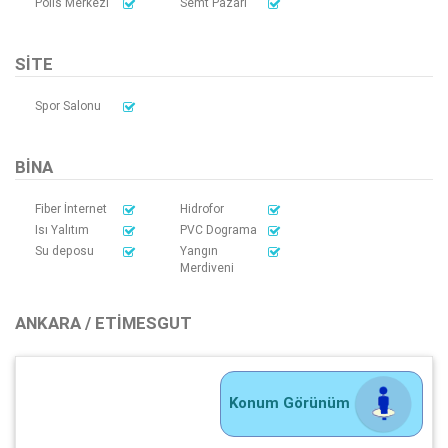
Polis Merkezi
Semt Pazarı
SITE
Spor Salonu
BINA
Fiber İnternet
Hidrofor
Isı Yalıtım
PVC Dograma
Su deposu
Yangın
Merdiveni
ANKARA / ETIMESGUT
Konum Görünüm