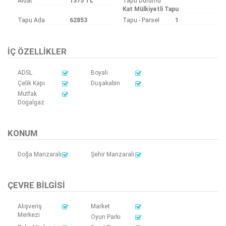
Aidat
1375 TL
Tapu Durumu
Kat Mülkiyetli Tapu
Tapu Ada
62853
Tapu - Parsel
1
İÇ ÖZELLIKLER
ADSL
Boyalı
Çelik Kapı
Duşakabin
Mutfak
Dogalgaz
KONUM
Doğa Manzaralı
Şehir Manzaralı
ÇEVRE BILGISI
Alışveriş
Market
Merkezi
Oyun Parkı