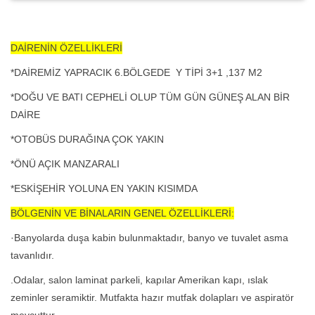
DAİRENİN ÖZELLİKLERİ
*DAİREMİZ YAPRACIK 6.BÖLGEDE Y TİPİ 3+1 ,137 M2
*DOĞU VE BATI CEPHELİ OLUP TÜM GÜN GÜNEŞ ALAN BİR
DAİRE
*OTOBÜS DURAĞINA ÇOK YAKIN
*ÖNÜ AÇIK MANZARALI
*ESKİŞEHİR YOLUNA EN YAKIN KISIMDA
BÖLGENİN VE BİNALARIN GENEL ÖZELLİKLERİ:
·Banyolarda duşa kabin bulunmaktadır, banyo ve tuvalet asma
tavanlıdır.
.Odalar, salon laminat parkeli, kapılar Amerikan kapı, ıslak
zeminler seramiktir. Mutfakta hazır mutfak dolapları ve aspiratör