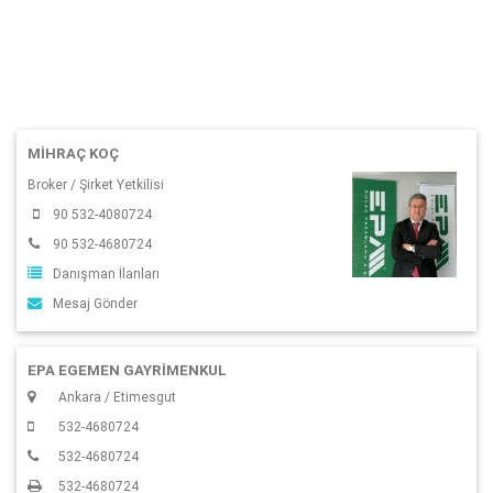
MIHRAÇ KOÇ
Broker / Şirket Yetkilisi
90 532-4080724
90 532-4680724
Danışman İlanları
Mesaj Gönder
EPA EGEMEN GAYRİMENKUL
Ankara / Etimesgut
532-4680724
532-4680724
532-4680724