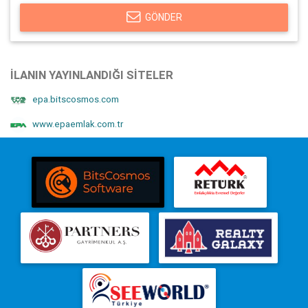
GÖNDER
İLANIN YAYINLANDIĞI SITELER
epa.bitscosmos.com
www.epaemlak.com.tr