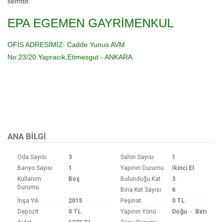
semttir.
EPA EGEMEN GAYRİMENKUL
OFİS ADRESİMİZ:
Cadde Yunus AVM
No:23/20
Yapracık,Etimesgut - ANKARA
Bu ilan
Emlak Asistanım
CRM Programı tarafından otomatik entegre edilmiştir.
ANA BILGI
Oda Sayısı
3
Salon Sayısı
1
Banyo Sayısı
1
Yapının Durumu
Ikinci El
Kullanım
Boş
Bulunduğu Kat
3
Durumu
Bina Kat Sayısı
6
İnşa Yılı
2015
Peşinat
0 TL
Depozit
0 TL
Yapının Yönü
Doğu
Batı