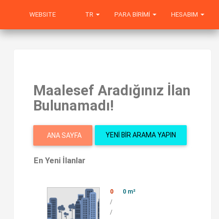
WEBSITE
TR
PARA BIRIMI
HESABIM
Maalesef Aradığınız İlan
Bulunamadı!
YENI BIR ARAMA YAPIN
ANA SAYFA
En Yeni İlanlar
0
0 m²
/
/