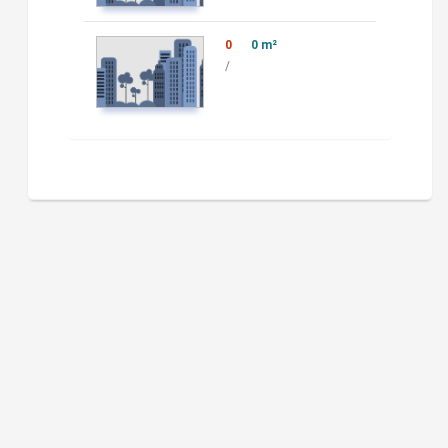
0
0 m²
/