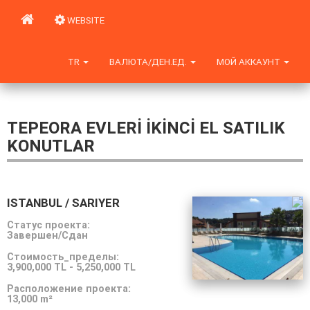
WEBSITE
TR
ВАЛЮТА/ДЕН.ЕД.
МОЙ АККАУНТ
TEPEORA EVLERİ İKİNCİ EL SATILIK
KONUTLAR
ISTANBUL / SARIYER
Статус проекта:
Завершен/Сдан
Стоимость_пределы:
3,900,000 TL
-
5,250,000 TL
Расположение проекта:
13,000 m²