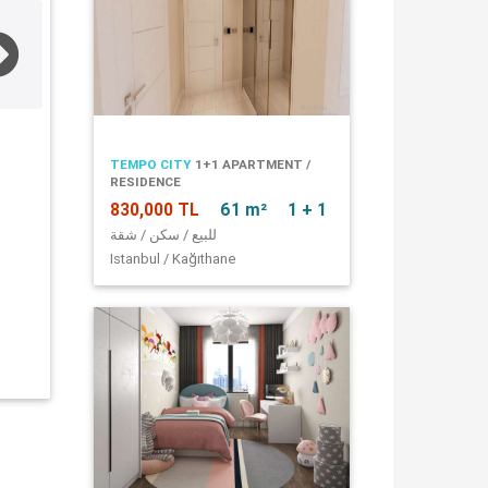
TEMPO CITY
1+1 APARTMENT /
RESIDENCE
830,000 TL
61 m²
1 + 1
للبيع / سكن / شقة
Istanbul / Kağıthane