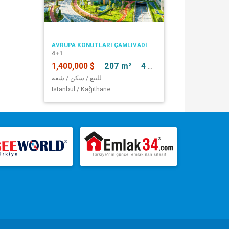
AVRUPA KONUTLARI ÇAMLIVADİ
4+1
1,400,000 $
207 m²
4 + 1
للبيع / سكن / شقة
Istanbul / Kağıthane