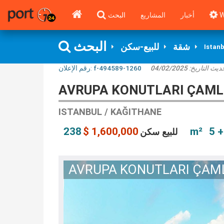
البحث
المشاريع
أخبار
W
البحث
شقة
للبيع-سكن
Istanb
رقم الإعلان:
f-494589-1260
04/02/2025
حديث التاريخ
AVRUPA KONUTLARI ÇAMLI
ISTANBUL / KAĞITHANE
1,600,000 $
238 m²
5 +
للبيع سكن
AVRUPA KONUTLARI ÇAML