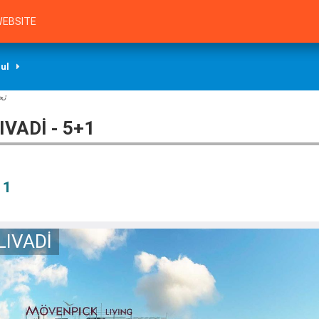
EBSITE
ul
ت:
VADİ - 5+1
 1
IVADİ