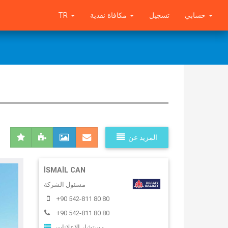
TR
مكافاة نقدية
تسجيل
حسابي
المزيد عن
İSMAIL CAN
مسئول الشركة
+90 542-811 80 80
+90 542-811 80 80
مستشار الاعلانات