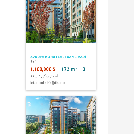
AVRUPA KONUTLARI ÇAMLIVADİ
3+1
1,100,000 $
172 m²
3 + 1
للبيع / سكن / شقة
Istanbul / Kağıthane