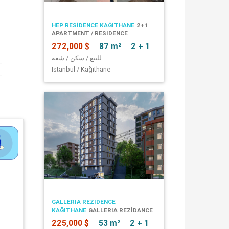
HEP RESİDENCE KAĞITHANE
2+1
APARTMENT / RESIDENCE
272,000 $
87 m²
2 + 1
للبيع / سكن / شقة
Istanbul / Kağıthane
GALLERIA REZIDENCE
KAĞITHANE
GALLERIA REZİDANCE
225,000 $
53 m²
2 + 1