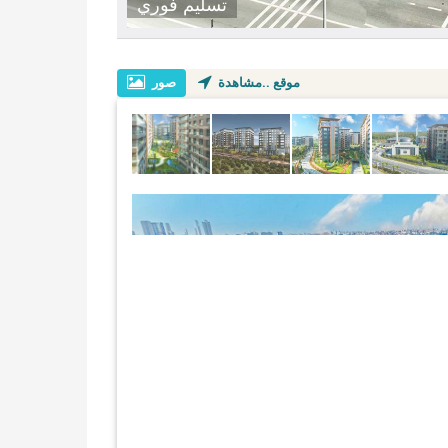
تسليم فوري
موقع ..مشاهدة
صور