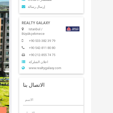
إرسال رسالة
REALTY GALAXY
Istanbul /
Büyükçekmece
+90 533-382 39 79
+90 542-811 80 80
+90 212-855 74 75
اعلان الشلركة
www.realtygalaxy.com
الاتصال بنا