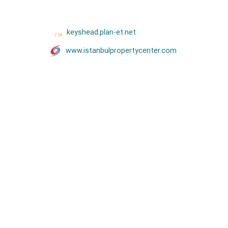
keyshead.plan-et.net
www.istanbulpropertycenter.com