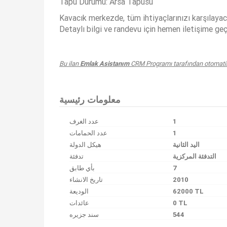
Tapu Durumu: Arsa Tapusu
Kavacık merkezde, tüm ihtiyaçlarınızı karşılayac
Detaylı bilgi ve randevu için hemen iletişime geç
Bu ilan
Emlak Asistanım
CRM Programı tarafından otomatik 
معلومات رئيسية
عدد الغرف
1
عدد الحمامات
1
اليد الثانية
هيكل الدولة
التدفئة المركزية
تدفئة
بأي طابق
7
تاريخ الانشاء
2010
الوديعة
62000 TL
عائدات
0 TL
سند جزیره
544