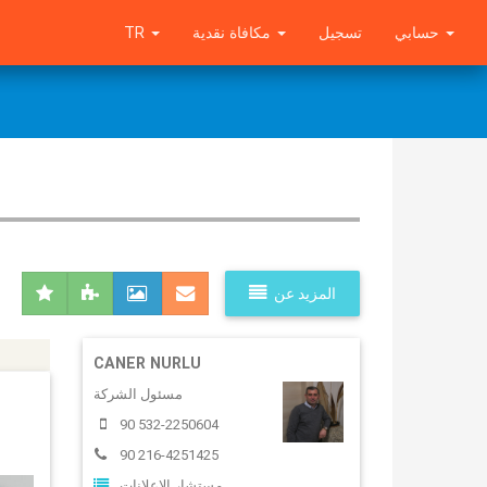
TR
مكافاة نقدية
تسجيل
حسابي
المزيد عن
CANER NURLU
مسئول الشركة
90 532-2250604
90 216-4251425
مستشار الاعلانات