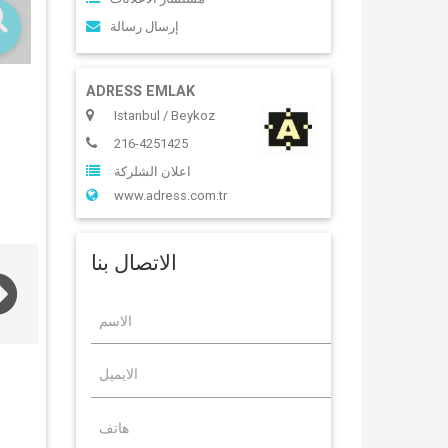
إرسال رسالة
ADRESS EMLAK
Istanbul / Beykoz
216-4251425
اعلان الشلركة
www.adress.com.tr
الاتصال بنا