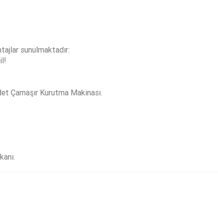
tajlar sunulmaktadır:
l!
adet Çamaşır Kurutma Makinası.
kanı.