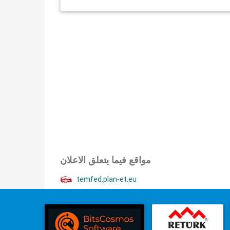
مواقع فيما يتعلق الاعلان
temfed.plan-et.eu