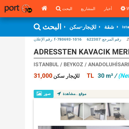
البحث
المشاريع
أخبار
W
البحث
شقة
للإيجار-سكن
Ist
رقم الإعلان:
f-780693-1016
622307
رقم المرجع:
2
ADRESSTEN KAVACIK MERK
ISTANBUL / BEYKOZ / ANADOLUHISARI
31,000 TL
30 m²
/
(Net
للإيجار سكن
موقع ..مشاهدة
صور