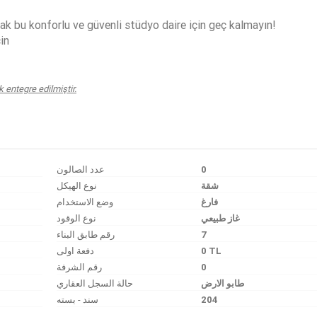
ak bu konforlu ve güvenli stüdyo daire için geç kalmayın!
in
entegre edilmiştir.
عدد الصالون
0
شقة
نوع الهيكل
فارغ
وضع الاستخدام
غاز طبيعي
نوع الوقود
رقم طابق البناء
7
دفعة اولى
0 TL
رقم الشرفة
0
طابو الارض
حالة السجل العقاري
سند - بسته
204