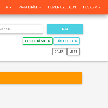
TR
PARA BIRIMI
HEMEN ÜYE OLUN
HESABIM
ARA
FILTRELERI KALDIR
TÜM FILTRELER
GALERI
LISTE