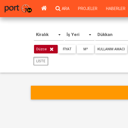
ARA
PROJELER
HABERLER
Kiralık
İş Yeri
Dükkan
Düzce
FIYAT
M²
KULLANIM AMACI
LISTE