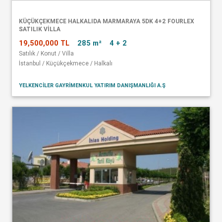
KÜÇÜKÇEKMECE HALKALIDA MARMARAYA 5DK 4+2 FOURLEX
SATILIK VİLLA
19,500,000 TL
285 m²
4 + 2
Satılık / Konut / Villa
İstanbul / Küçükçekmece / Halkalı
YELKENCİLER GAYRİMENKUL YATIRIM DANIŞMANLIĞI A.Ş