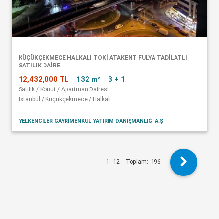
KÜÇÜKÇEKMECE HALKALI TOKİ ATAKENT FULYA TADİLATLI
SATILIK DAİRE
12,432,000 TL
132 m²
3 + 1
Satılık / Konut / Apartman Dairesi
İstanbul / Küçükçekmece / Halkalı
YELKENCİLER GAYRİMENKUL YATIRIM DANIŞMANLIĞI A.Ş
1 - 12
Toplam:
196