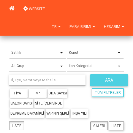
WEBSITE
TR
PARA BIRIMI
HESABIM
Satılık
Konut
Alt Grup
İlan Kategorisi
ARA
TÜM FILTRELER
FIYAT
M²
ODA SAYISI
SALON SAYISI
SITE IÇERISINDE
DEPREME DAYANIKLI
YAPININ ŞEKLI
İNŞA YILI
LISTE
GALERI
LISTE