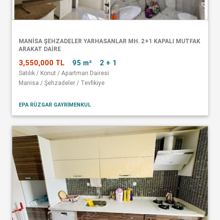
MANISA ŞEHZADELER YARHASANLAR MH. 2+1 KAPALI MUTFAK
ARAKAT DAIRE
3,550,000 TL
95 m²
2 + 1
Satılık / Konut / Apartman Dairesi
Manisa / Şehzadeler / Tevfikiye
EPA RÜZGAR GAYRİMENKUL