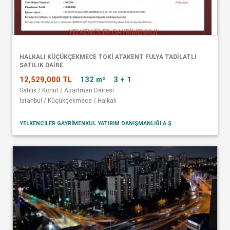
HALKALI KÜÇÜKÇEKMECE TOKİ ATAKENT FULYA TADİLATLI
SATILIK DAİRE
12,529,000 TL
132 m²
3 + 1
Satılık / Konut / Apartman Dairesi
İstanbul / Küçükçekmece / Halkalı
YELKENCİLER GAYRİMENKUL YATIRIM DANIŞMANLIĞI A.Ş