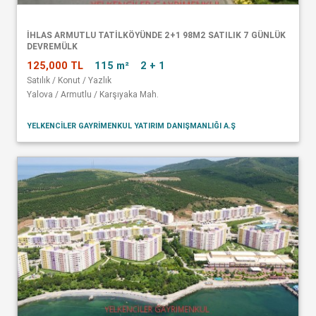
İHLAS ARMUTLU TATİLKÖYÜNDE 2+1 98M2 SATILIK 7 GÜNLÜK
DEVREMÜLK
125,000 TL
115 m²
2 + 1
Satılık / Konut / Yazlık
Yalova / Armutlu / Karşıyaka Mah.
YELKENCİLER GAYRİMENKUL YATIRIM DANIŞMANLIĞI A.Ş