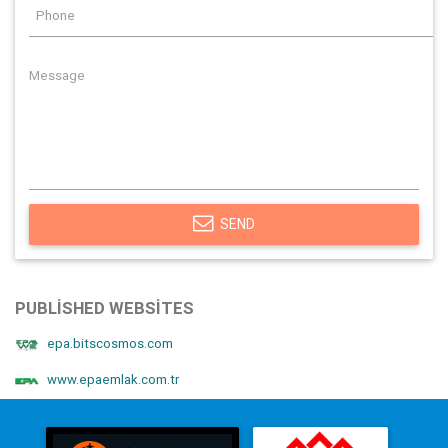
SEND
PUBLISHED WEBSITES
epa.bitscosmos.com
www.epaemlak.com.tr