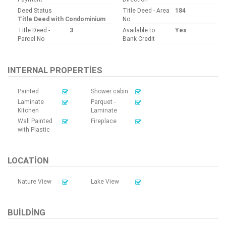
Deed Status
Title Deed - Area
184
Title Deed with Condominium
No
Title Deed -
3
Available to
Yes
Parcel No
Bank Credit
INTERNAL PROPERTIES
Painted
Shower cabin
Laminate
Parquet -
Kitchen
Laminate
Wall Painted
Fireplace
with Plastic
LOCATION
Nature View
Lake View
BUILDING