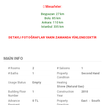

Mesafeler:
Beypazarı: 27 km
Bolu: 85 km
Ankara: 110 km
İstanbul: 335 km
DETAYLI FOTOĞRAFLAR YAKIN ZAMANDA YÜKLENECEKTİR
Bu ilan
Emlak Asistanım
CRM Programı tarafından otomatik entegre edilmiştir.
MAIN INFO
# Rooms
2
# Saloons
1
# Baths
1
Property
Second Hand
Condition
Usage Status
Empty
Heating
Stove (Natural Gas)
Building Floor
1
Construction
2010
Number
Year
Advance
0 TL
Property
East
South
Payment
Direction