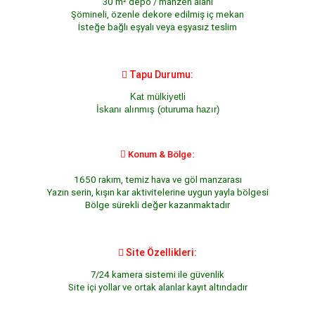
30 m² depo / mahzen alanı
Şömineli, özenle dekore edilmiş iç mekan
İsteğe bağlı eşyalı veya eşyasız teslim

Tapu Durumu:
Kat mülkiyetli
İskanı alınmış (oturuma hazır)

Konum & Bölge:
1650 rakım, temiz hava ve göl manzarası
Yazın serin, kışın kar aktivitelerine uygun yayla bölgesi
Bölge sürekli değer kazanmaktadır

Site Özellikleri:
7/24 kamera sistemi ile güvenlik
Site içi yollar ve ortak alanlar kayıt altındadır