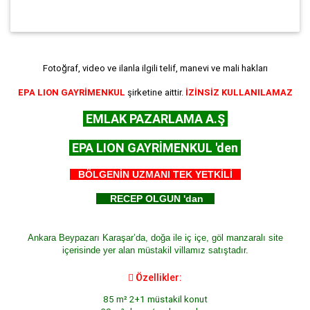
Fotoğraf, video ve ilanla ilgili telif, manevi ve mali hakları
EPA LION GAYRİMENKUL
şirketine aittir.
İZİNSİZ KULLANILAMAZ
EMLAK PAZARLAMA A.Ş
EPA LION GAYRİMENKUL 'den
BÖLGENİN UZMANI TEK YETKİLİ
RECEP OLGUN 'dan
Ankara Beypazarı Karaşar’da, doğa ile iç içe, göl manzaralı site
içerisinde yer alan müstakil villamız satıştadır.

Özellikler:
85 m² 2+1 müstakil konut