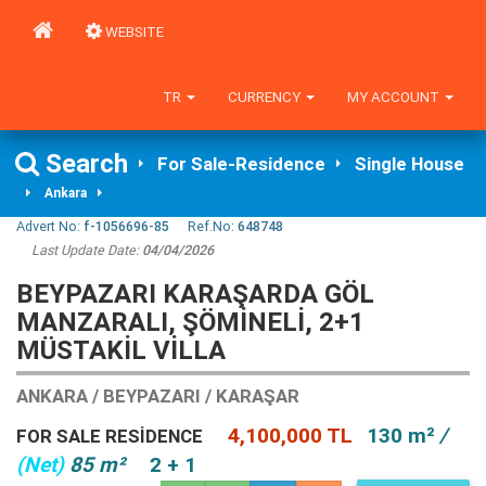
WEBSITE
TR
CURRENCY
MY ACCOUNT
Search
For Sale-Residence
Single House
Ankara
Advert No:
f-1056696-85
Ref.No:
648748
Last Update Date:
04/04/2026
BEYPAZARI KARAŞARDA GÖL
MANZARALI, ŞÖMINELI, 2+1
MÜSTAKIL VILLA
ANKARA / BEYPAZARI / KARAŞAR
4,100,000 TL
130 m²
/
FOR SALE RESIDENCE
(Net)
85 m²
2 + 1