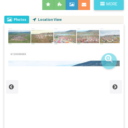
MORE
Photos
Location View