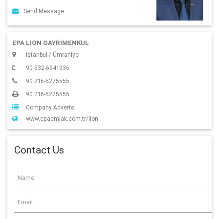
Send Message
EPA LION GAYRİMENKUL
Istanbul / Ümraniye
90 532-6941936
90 216-5275555
90 216-5275555
Company Adverts
www.epaemlak.com.tr/lion
Contact Us