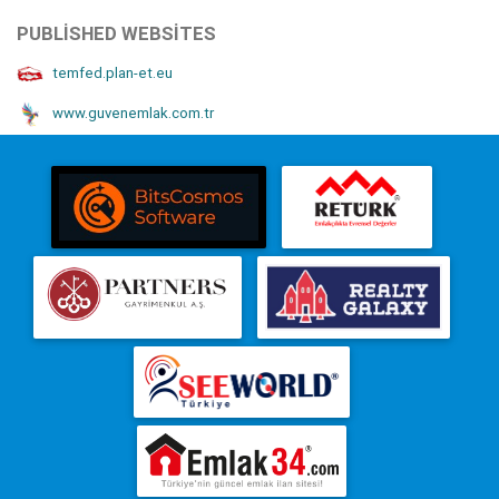
PUBLISHED WEBSITES
temfed.plan-et.eu
www.guvenemlak.com.tr