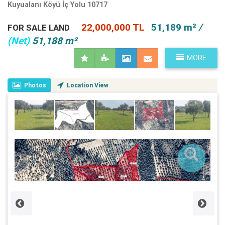
Kuyualanı Köyü İç Yolu 10717
22,000,000 TL
51,189 m²
/
FOR SALE LAND
(Net)
51,188 m²
MORE
Photos
Location View