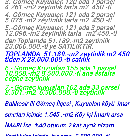
3.-Gömeç Kuyualan 120 ada 1 parsel
4.261.-m2 zeytinlik tarla m2 450.-tl
4.-Gömeç Kuyualan 121 ada 2 parsel
5.075.-m2 zeytinlik tarla m2 450.-tl
5.-Gömeç Kuyualan 121 ada 3 parsel
12.096.-m2 zeytinlik tarla m2 450.-tl
den Toplamda 51.189.-m2 zeytinlik
23.000.000.-tl ye SATILIKTIR.
TOPLAMDA 51.189.-m2 zeytinlik m2 450
tlden X 23.000.000.-tl satılık
6.- Gömeç Kuyualan 155 ada 1 parsel
10,058.-m2 8.500.000.-tl ana asfalta
cephe zeytinlik
7.- Gömeç kuyualan 102 ada 33 parsel
8.501.-m2 6.500.000.-tl zeytinlik
Balıkesir ili Gömeç İlçesi , Kuyualan köyü imar
sınırları içinde 1.545 .-m2 Köy içi İmarlı arsa
İMARI İse %40 oturum 2 kat ayrık nizam