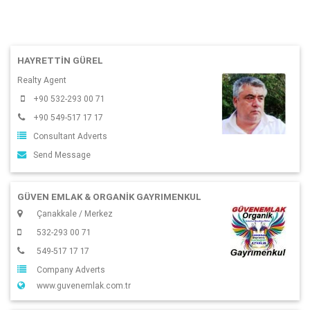
HAYRETTIN GÜREL
Realty Agent
+90 532-293 00 71
+90 549-517 17 17
Consultant Adverts
Send Message
GÜVEN EMLAK & ORGANIK GAYRIMENKUL
Çanakkale / Merkez
532-293 00 71
549-517 17 17
Company Adverts
www.guvenemlak.com.tr