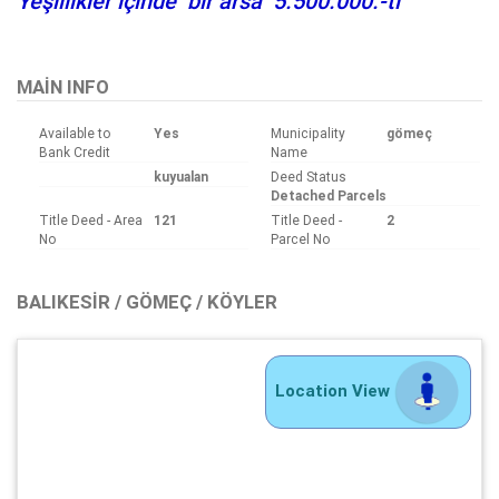
Yeşillikler içinde bir arsa 5.500.000.-tl
MAIN INFO
Available to
Yes
Municipality
gömeç
Bank Credit
Name
kuyualan
Deed Status
Detached Parcels
Title Deed - Area
121
Title Deed -
2
No
Parcel No
BALIKESIR / GÖMEÇ / KÖYLER
Location View