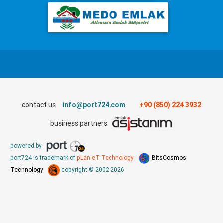
contact us
info@port724.com
+90 (850) 224 3932
business partners
powered by
port724 is trademark of
pLan-eT Technology
BitsCosmos
Technology
copyright © 2002-2026