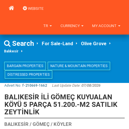
WEBSITE
TR
CURRENCY
MY ACCOUNT
Search
For Sale-Land
Olive Grove
Balıkesir
BARGAIN PROPERTIES
NATURE & MOUNTAIN PROPERTIES
DISTRESSED PROPERTIES
Advert No:
f-210669-1662
Last Update Date:
07/08/2026
BALIKESIR ILI GÖMEÇ KUYUALAN
KÖYÜ 5 PARÇA 51.200.-M2 SATILIK
ZEYTİNLİK
BALIKESIR / GÖMEÇ / KÖYLER