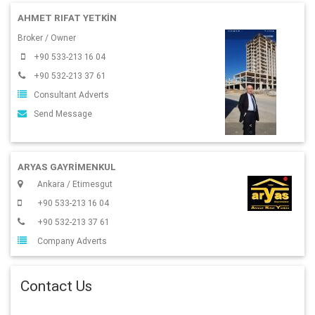
AHMET RIFAT YETKIN
Broker / Owner
+90 533-213 16 04
+90 532-213 37 61
Consultant Adverts
Send Message
ARYAS GAYRIMENKUL
Ankara / Etimesgut
+90 533-213 16 04
+90 532-213 37 61
Company Adverts
Contact Us