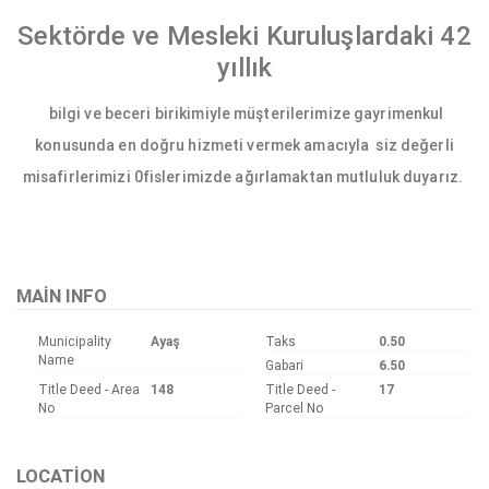
Sektörde ve Mesleki Kuruluşlardaki 42
yıllık
bilgi ve beceri birikimiyle müşterilerimize gayrimenkul
konusunda en doğru hizmeti vermek amacıyla siz değerli
misafirlerimizi 0fislerimizde ağırlamaktan mutluluk duyarız.
MAIN INFO
Municipality
Ayaş
Taks
0.50
Name
Gabari
6.50
Title Deed - Area
148
Title Deed -
17
No
Parcel No
LOCATION