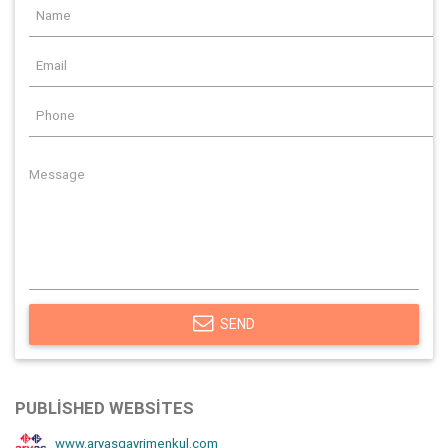
SEND
PUBLISHED WEBSITES
www.aryasgayrimenkul.com