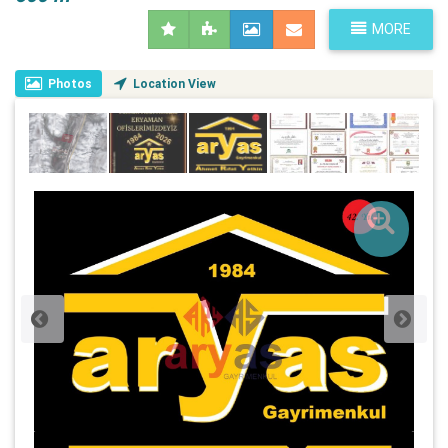
MORE
Photos
Location View