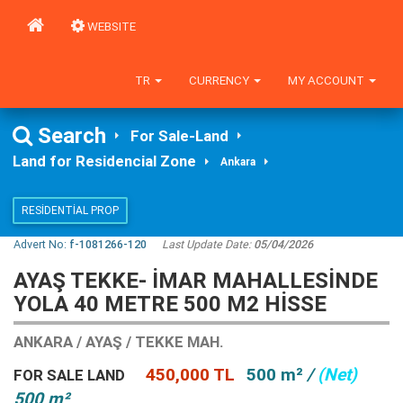
WEBSITE
TR
CURRENCY
MY ACCOUNT
Search
For Sale-Land
Land for Residencial Zone
Ankara
RESIDENTIAL PROP
Advert No:
f-1081266-120
Last Update Date:
05/04/2026
AYAŞ TEKKE- İMAR MAHALLESİNDE
YOLA 40 METRE 500 M2 HİSSE
ANKARA / AYAŞ / TEKKE MAH.
450,000 TL
500 m²
/
(Net)
FOR SALE LAND
500 m²