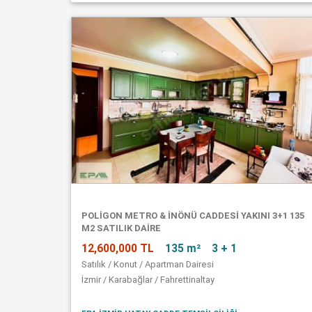
POLİGON METRO & İNÖNÜ CADDESİ YAKINI 3+1 135
M2 SATILIK DAİRE
12,600,000 TL
135 m²
3 + 1
Satılık / Konut / Apartman Dairesi
İzmir / Karabağlar / Fahrettinaltay