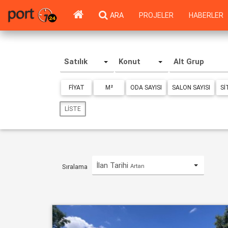
ARA
PROJELER
HABERLER
Satılık
Konut
Alt Grup
FIYAT
M²
ODA SAYISI
SALON SAYISI
SI
LISTE
İlan Tarihi
Artan
Sıralama