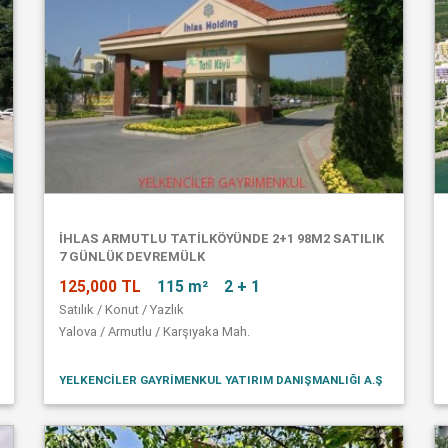
İHLAS ARMUTLU TATİLKÖYÜNDE 2+1 98M2 SATILIK
7 GÜNLÜK DEVREMÜLK
125,000 TL
115 m²
2 + 1
Satılık / Konut / Yazlık
Yalova / Armutlu / Karşıyaka Mah.
YELKENCİLER GAYRİMENKUL YATIRIM DANIŞMANLIĞI A.Ş