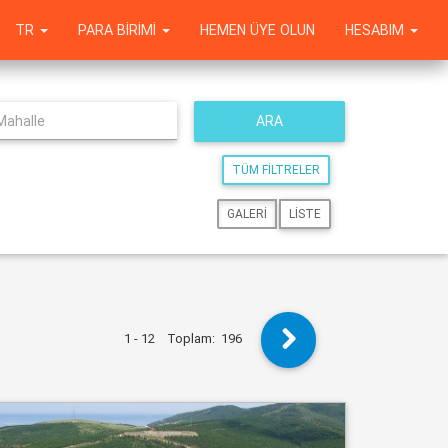
TR
PARA BIRIMI
HEMEN ÜYE OLUN
HESABIM
ARA
TÜM FILTRELER
GALERI
LISTE
1 - 12
Toplam:
196