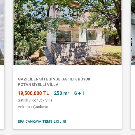
GAZİLİLER SİTESİNDE SATILIK BÜYÜK
POTANSİYELLİ VİLLA
19,500,000 TL
250 m²
6 + 1
Satılık / Konut / Villa
Ankara / Çankaya
EPA ÇANKAYA TEMSİLCİLİĞİ