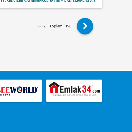
YELKENCİLER GAYRİMENKUL YATIRIM DANIŞMANLIĞI A.Ş
1 - 12
Toplam:
196