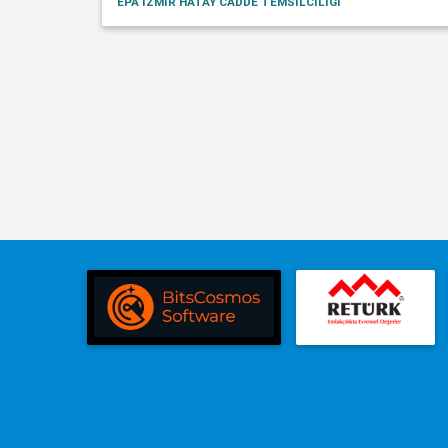
EPA İZMİR HATAY CADDE TEMSİLCİLİĞİ