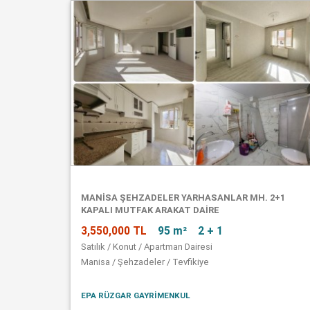
MANISA ŞEHZADELER YARHASANLAR MH. 2+1
KAPALI MUTFAK ARAKAT DAIRE
3,550,000 TL
95 m²
2 + 1
Satılık / Konut / Apartman Dairesi
Manisa / Şehzadeler / Tevfikiye
EPA RÜZGAR GAYRİMENKUL