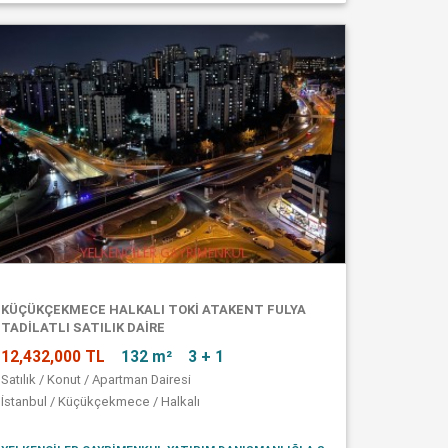
KÜÇÜKÇEKMECE HALKALI TOKİ ATAKENT FULYA
TADİLATLI SATILIK DAİRE
12,432,000 TL
132 m²
3 + 1
Satılık / Konut / Apartman Dairesi
İstanbul / Küçükçekmece / Halkalı