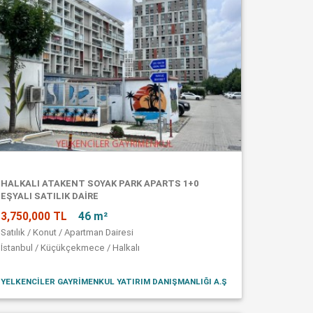
HALKALI ATAKENT SOYAK PARK APARTS 1+0
EŞYALI SATILIK DAİRE
3,750,000 TL
46 m²
Satılık / Konut / Apartman Dairesi
İstanbul / Küçükçekmece / Halkalı
YELKENCİLER GAYRİMENKUL YATIRIM DANIŞMANLIĞI A.Ş