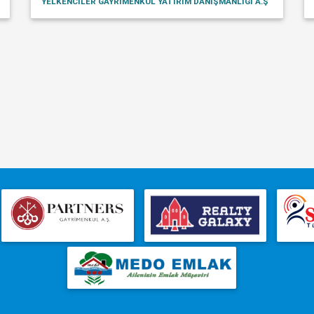
YELKENCİLER GAYRİMENKUL YATIRIM DANIŞMANLIĞI A.Ş