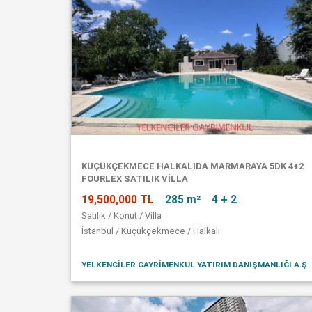
KÜÇÜKÇEKMECE HALKALIDA MARMARAYA 5DK 4+2
FOURLEX SATILIK VİLLA
19,500,000 TL
285 m²
4 + 2
Satılık / Konut / Villa
İstanbul / Küçükçekmece / Halkalı
YELKENCİLER GAYRİMENKUL YATIRIM DANIŞMANLIĞI A.Ş