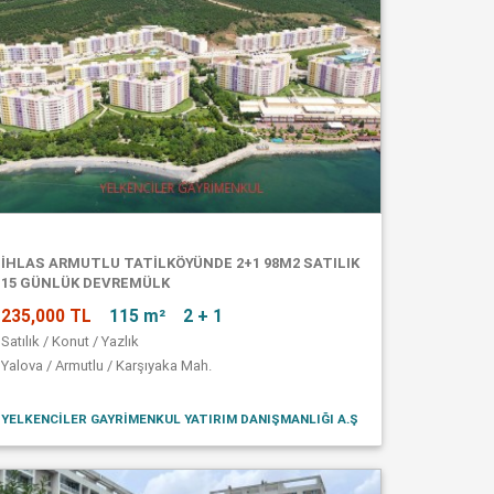
İHLAS ARMUTLU TATİLKÖYÜNDE 2+1 98M2 SATILIK
15 GÜNLÜK DEVREMÜLK
235,000 TL
115 m²
2 + 1
Satılık / Konut / Yazlık
Yalova / Armutlu / Karşıyaka Mah.
YELKENCİLER GAYRİMENKUL YATIRIM DANIŞMANLIĞI A.Ş