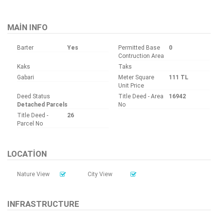
MAIN INFO
Barter
Yes
Permitted Base
0
Contruction Area
Kaks
Taks
Gabari
Meter Square
111 TL
Unit Price
Deed Status
Title Deed - Area
16942
Detached Parcels
No
Title Deed -
26
Parcel No
LOCATION
Nature View
City View
INFRASTRUCTURE