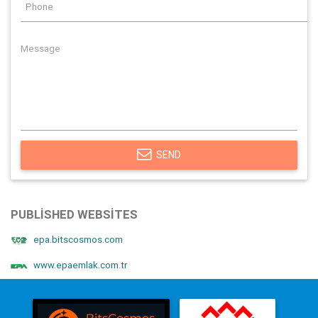
SEND
PUBLISHED WEBSITES
epa.bitscosmos.com
www.epaemlak.com.tr