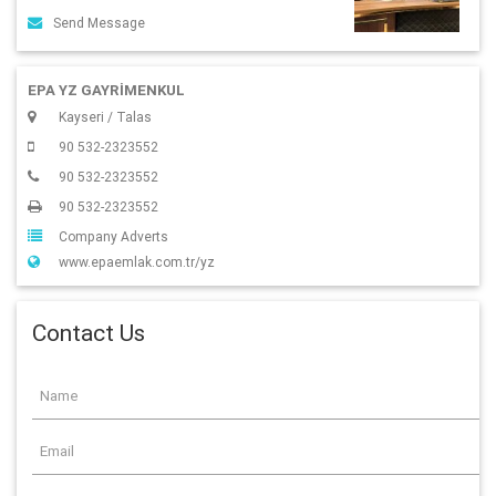
Send Message
EPA YZ GAYRİMENKUL
Kayseri / Talas
90 532-2323552
90 532-2323552
90 532-2323552
Company Adverts
www.epaemlak.com.tr/yz
Contact Us