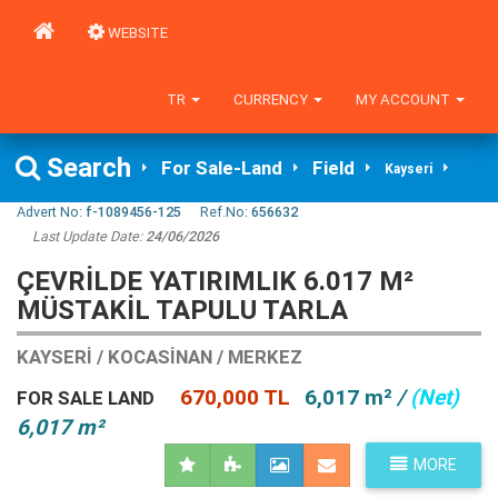
WEBSITE
TR
CURRENCY
MY ACCOUNT
Search
For Sale-Land
Field
Kayseri
Advert No:
f-1089456-125
Ref.No:
656632
Last Update Date:
24/06/2026
ÇEVRİLDE YATIRIMLIK 6.017 M²
MÜSTAKİL TAPULU TARLA
KAYSERI / KOCASINAN / MERKEZ
670,000 TL
6,017 m²
/
(Net)
FOR SALE LAND
6,017 m²
MORE