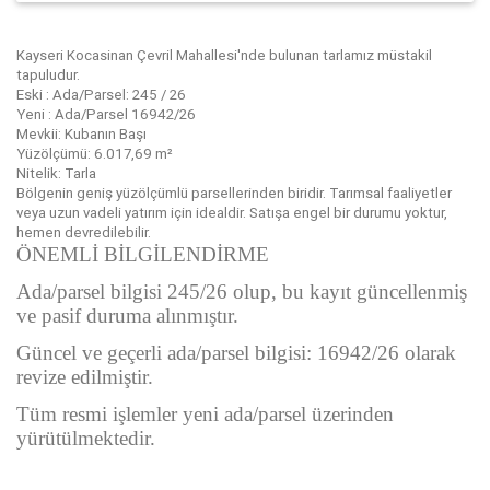
Kayseri Kocasinan Çevril Mahallesi'nde bulunan tarlamız müstakil
tapuludur.
Eski : Ada/Parsel: 245 / 26
Yeni : Ada/Parsel 16942/26
Mevkii: Kubanın Başı
Yüzölçümü: 6.017,69 m²
Nitelik: Tarla
Bölgenin geniş yüzölçümlü parsellerinden biridir. Tarımsal faaliyetler
veya uzun vadeli yatırım için idealdir. Satışa engel bir durumu yoktur,
hemen devredilebilir.
ÖNEMLİ BİLGİLENDİRME
Ada/parsel bilgisi 245/26 olup, bu kayıt güncellenmiş
ve pasif duruma alınmıştır.
Güncel ve geçerli ada/parsel bilgisi: 16942/26 olarak
revize edilmiştir.
Tüm resmi işlemler yeni ada/parsel üzerinden
yürütülmektedir.
Bu ilan
Emlak Asistanım
CRM Programı tarafından otomatik entegre edilmiştir.