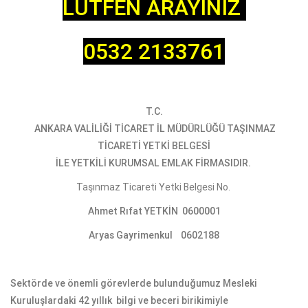
LÜTFEN ARAYINIZ
0532 2133761
T.C.
ANKARA VALİLİĞİ TİCARET İL MÜDÜRLÜĞÜ TAŞINMAZ
TİCARETİ YETKİ BELGESİ
İLE YETKİLİ KURUMSAL EMLAK FİRMASIDIR.
Taşınmaz Ticareti Yetki Belgesi No.
Ahmet Rıfat YETKİN 0600001
Aryas Gayrimenkul 0602188
Sektörde ve önemli görevlerde bulunduğumuz Mesleki
Kuruluşlardaki 42 yıllık
bilgi ve beceri birikimiyle