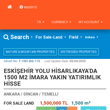
WEBSITE
TR
CURRENCY
MY ACCOUNT
Search
For Sale-Land
Field
Ankara
NATURE & MOUNTAIN PROPERTIES
DISTRESSED PROPERTIES
Advert No:
f-1081266-110
Last Update Date:
05/04/2026
ESKİŞEHİR YOLU HİSARLIKAYA'DA
1500 M2 İMARA YAKIN YATIRIMLIK
HİSSE
ANKARA / SINCAN / TEMELLI
1,500,000 TL
1,500 m²
FOR SALE LAND