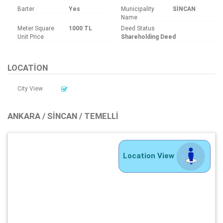
Barter
Yes
Municipality
SİNCAN
Name
Meter Square
1000 TL
Deed Status
Unit Price
Shareholding Deed
LOCATION
City View
ANKARA / SINCAN / TEMELLI
Location View