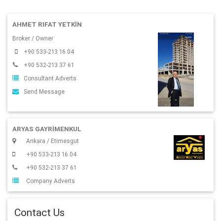
AHMET RIFAT YETKIN
Broker / Owner
+90 533-213 16 04
+90 532-213 37 61
Consultant Adverts
Send Message
ARYAS GAYRIMENKUL
Ankara / Etimesgut
+90 533-213 16 04
+90 532-213 37 61
Company Adverts
Contact Us