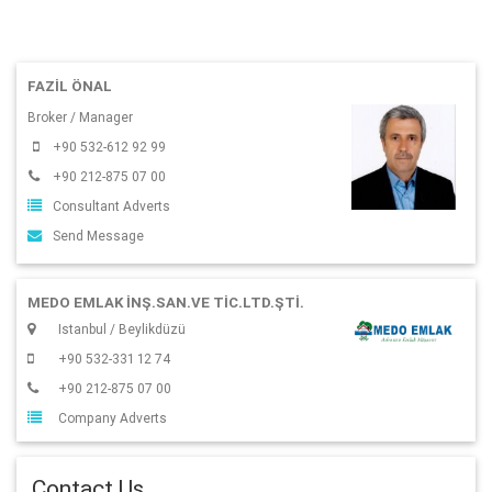
FAZIL ÖNAL
Broker / Manager
+90 532-612 92 99
+90 212-875 07 00
Consultant Adverts
Send Message
MEDO EMLAK İNŞ.SAN.VE TIC.LTD.ŞTI.
Istanbul / Beylikdüzü
+90 532-331 12 74
+90 212-875 07 00
Company Adverts
Contact Us