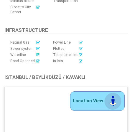
Minibus Route
Transportation
Close to City
Center
INFRASTRUCTURE
Natural Gas
Power Line
Sewer system
Plotted
Waterline
Telephone Line
Road Openned
In lots
ISTANBUL / BEYLIKDÜZÜ / KAVAKLI
Location View