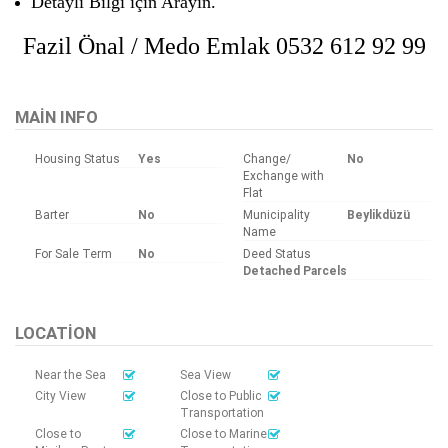
Detaylı Bilgi için Arayın.
Fazil Önal / Medo Emlak
0532 612 92 99
MAIN INFO
Housing Status
Yes
Change/
No
Exchange with
Flat
Barter
No
Municipality
Beylikdüzü
Name
For Sale Term
No
Deed Status
Detached Parcels
LOCATION
Near the Sea
Sea View
City View
Close to Public
Transportation
Close to
Close to Marine