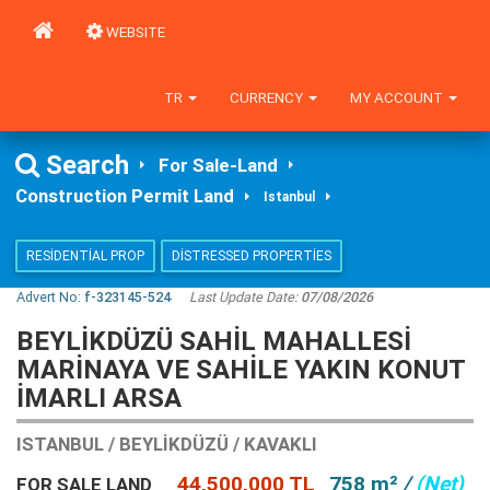
WEBSITE
TR
CURRENCY
MY ACCOUNT
Search
For Sale-Land
Construction Permit Land
Istanbul
RESIDENTIAL PROP
DISTRESSED PROPERTIES
Advert No:
f-323145-524
Last Update Date:
07/08/2026
BEYLIKDÜZÜ SAHIL MAHALLESI
MARINAYA VE SAHILE YAKIN KONUT
İMARLI ARSA
ISTANBUL / BEYLIKDÜZÜ / KAVAKLI
44,500,000 TL
758 m²
/
(Net)
FOR SALE LAND