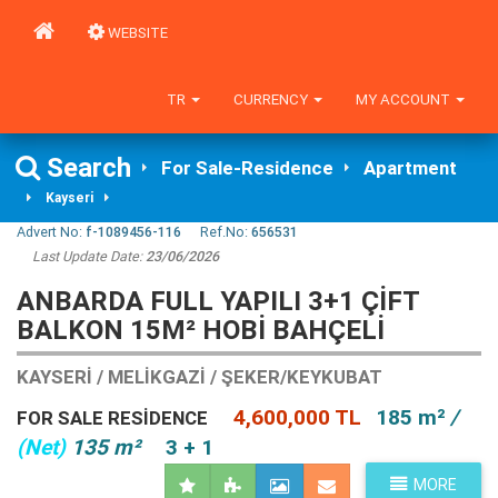
WEBSITE
TR
CURRENCY
MY ACCOUNT
Search
For Sale-Residence
Apartment
Kayseri
Advert No:
f-1089456-116
Ref.No:
656531
Last Update Date:
23/06/2026
ANBARDA FULL YAPILI 3+1 ÇIFT
BALKON 15M² HOBI BAHÇELI
KAYSERI / MELIKGAZI / ŞEKER/KEYKUBAT
4,600,000 TL
185 m²
/
FOR SALE RESIDENCE
(Net)
135 m²
3 + 1
MORE