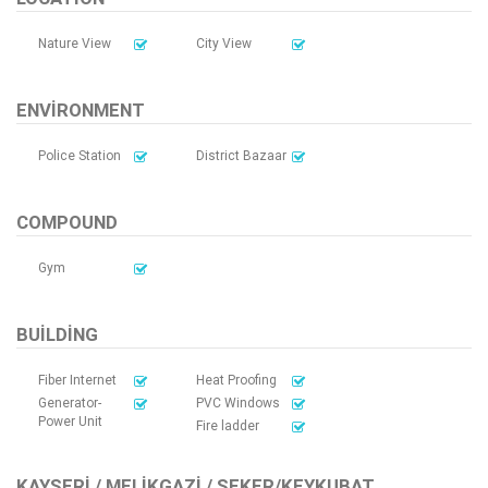
Nature View
City View
ENVIRONMENT
Police Station
District Bazaar
COMPOUND
Gym
BUILDING
Fiber Internet
Heat Proofing
Generator-
PVC Windows
Power Unit
Fire ladder
KAYSERI / MELIKGAZI / ŞEKER/KEYKUBAT