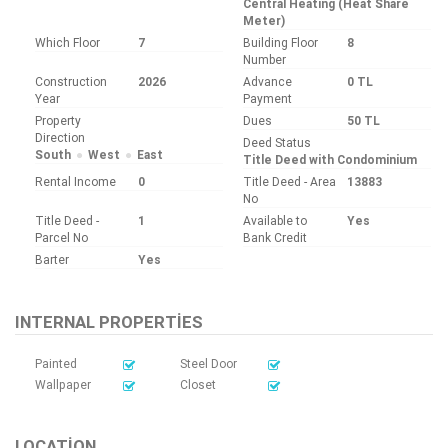
Central Heating (Heat Share
Meter)
Which Floor
7
Building Floor
8
Number
Construction
2026
Advance
0 TL
Year
Payment
Property
Dues
50 TL
Direction
Deed Status
South
West
East
Title Deed with Condominium
Rental Income
0
Title Deed - Area
13883
No
Title Deed -
1
Available to
Yes
Parcel No
Bank Credit
Barter
Yes
INTERNAL PROPERTIES
Painted
Steel Door
Wallpaper
Closet
LOCATION