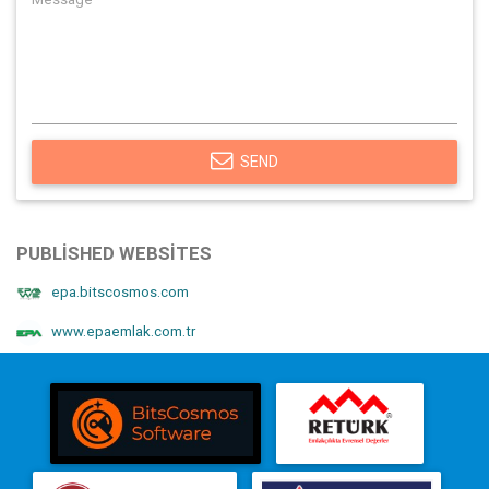
SEND
PUBLISHED WEBSITES
epa.bitscosmos.com
www.epaemlak.com.tr