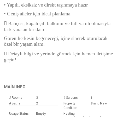
• Yapılı, eksiksiz ve direkt taşınmaya hazır
• Geniş aileler için ideal planlama
 Bahçesi, kapalı çift balkonu ve full yapılı olmasıyla
fark yaratan bir daire!
Gören herkesin beğeneceği, içine sinerek oturulacak
özel bir yaşam alanı.
 Detaylı bilgi ve yerinde görmek için hemen iletişime
geçin!
Bu ilan
Emlak Asistanım
CRM Programı tarafından otomatik entegre edilmiştir.
MAIN INFO
# Rooms
3
# Saloons
1
# Baths
2
Property
Brand New
Condition
Usage Status
Empty
Heating