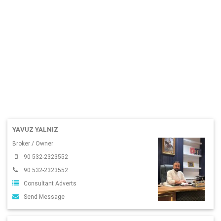
YAVUZ YALNIZ
Broker / Owner
90 532-2323552
90 532-2323552
Consultant Adverts
Send Message