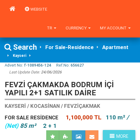
WEBSITE
TR
CURRENCY
MY ACCOUNT
Search
For Sale-Residence
Apartment
Kayseri
Advert No:
f-1089456-124
Ref.No:
656627
Last Update Date:
24/06/2026
FEVZİ ÇAKMAKDA BODRUM İÇİ
YAPILI 2+1 SATILIK DAİRE
KAYSERI / KOCASINAN / FEVZIÇAKMAK
1,100,000 TL
110 m²
/
FOR SALE RESIDENCE
(Net)
85 m²
2 + 1
MORE