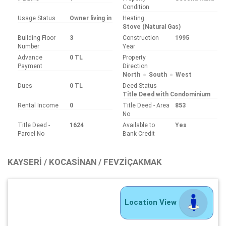
Condition
Usage Status
Owner living in
Heating
Stove (Natural Gas)
Building Floor
3
Construction
1995
Number
Year
Advance
0 TL
Property
Payment
Direction
North
South
West
Dues
0 TL
Deed Status
Title Deed with Condominium
Rental Income
0
Title Deed - Area
853
No
Title Deed -
1624
Available to
Yes
Parcel No
Bank Credit
KAYSERI / KOCASINAN / FEVZIÇAKMAK
Location View