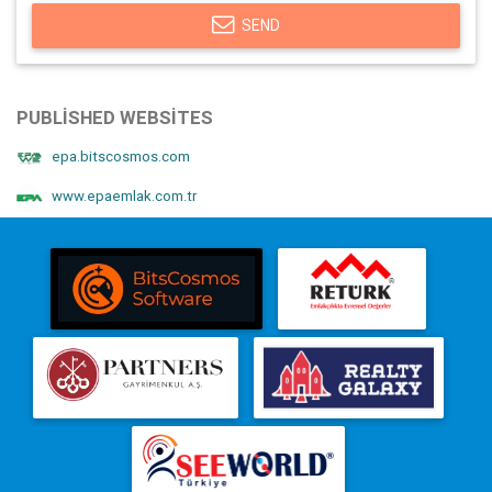
SEND
PUBLISHED WEBSITES
epa.bitscosmos.com
www.epaemlak.com.tr