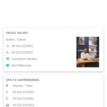
YAVUZ YALNIZ
Broker / Owner
90 532-2323552
90 532-2323552
Consultant Adverts
Send Message
EPA YZ GAYRİMENKUL
Kayseri / Talas
90 532-2323552
90 532-2323552
90 532-2323552